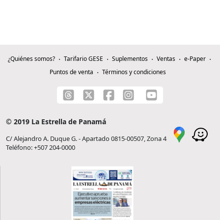
¿Quiénes somos?
Tarifario GESE
Suplementos
Ventas
e-Paper
Puntos de venta
Términos y condiciones
© 2019 La Estrella de Panamá
C/ Alejandro A. Duque G. - Apartado 0815-00507, Zona 4
Teléfono: +507 204-0000