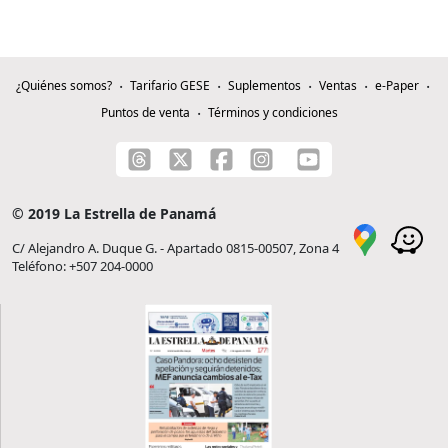
¿Quiénes somos?
Tarifario GESE
Suplementos
Ventas
e-Paper
Puntos de venta
Términos y condiciones
© 2019 La Estrella de Panamá
C/ Alejandro A. Duque G. - Apartado 0815-00507, Zona 4
Teléfono: +507 204-0000