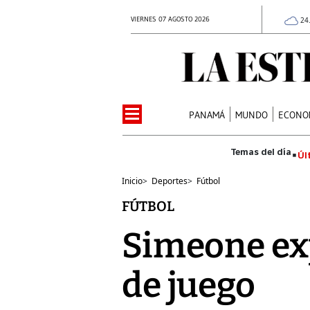
VIERNES 07 AGOSTO 2026
24
PANAMÁ
MUNDO
ECONO
Úl
Inicio
>
Deportes
>
Fútbol
FÚTBOL
Simeone exp
de juego