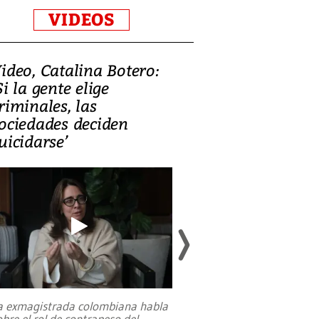
VIDEOS
ideo, Catalina Botero:
Video: Lula la
Si la gente elige
candidatura 
riminales, las
promesas de i
ociedades deciden
en defensa, ed
uicidarse’
tierras raras
a exmagistrada colombiana habla
Entre recuerdos y es
obre el rol de contrapeso del
referencias hacia sus