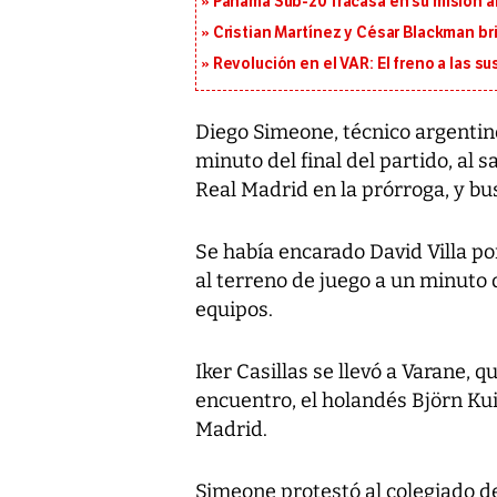
Panamá Sub-20 fracasa en su misión a
Cristian Martínez y César Blackman br
Revolución en el VAR: El freno a las s
Diego Simeone, técnico argentino
minuto del final del partido, al s
Real Madrid en la prórroga, y bu
Se había encarado David Villa p
al terreno de juego a un minuto d
equipos.
Iker Casillas se llevó a Varane, 
encuentro, el holandés Björn Kui
Madrid.
Simeone protestó al colegiado d