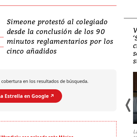
Simeone protestó al colegiado
Video, Japón: Terremoto
V
desde la conclusión de los 90
deja heridos y graves
‘
minutos reglamentarios por los
daños en Kumamoto
c
cinco añadidos
s
s
 cobertura en los resultados de búsqueda.
a Estrella en Google ↗️
Un fuerte terremoto de magnitud
7,1 se registró este martes 28 de
julio en la prefectura de Kumamoto,
L
al sur de Japón, provocando una
s