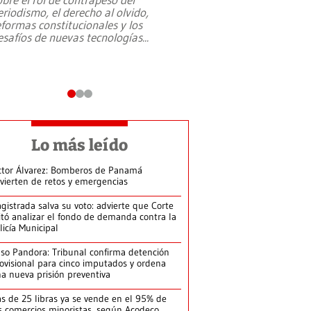
eriodismo, el derecho al olvido,
presidente de Brasil,
eformas constitucionales y los
da Silva, oficializó 
esafíos de nuevas tecnologías
...
candidatura
...
Lo más leído
ctor Álvarez: Bomberos de Panamá
vierten de retos y emergencias
gistrada salva su voto: advierte que Corte
itó analizar el fondo de demanda contra la
licía Municipal
so Pandora: Tribunal confirma detención
ovisional para cinco imputados y ordena
a nueva prisión preventiva
s de 25 libras ya se vende en el 95% de
s comercios minoristas, según Acodeco