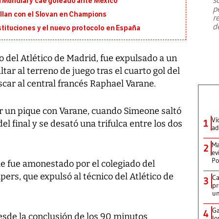
l Mundial y cae goleado ante México
emergencia de gran
...
p
illan con el Slovan en Champions
r
d
ustituciones y el nuevo protocolo en España
 del Atlético de Madrid, fue expulsado a un
altar al terreno de juego tras el cuarto gol del
scar al central francés Raphael Varane.
or un pique con Varane, cuando Simeone saltó
Ví
1
el final y se desató una trifulca entre los dos
ad
Ma
2
ev
Po
que fue amonestado por el colegiado del
pers, que expulsó al técnico del Atlético de
Ca
3
pr
un
Ga
4
esde la conclusión de los 90 minutos
lo