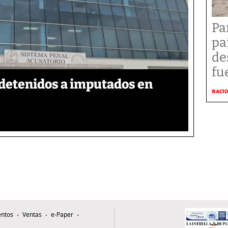
Pa
pa
de
fu
detenidos a imputados en
NACI
ntos
Ventas
e-Paper