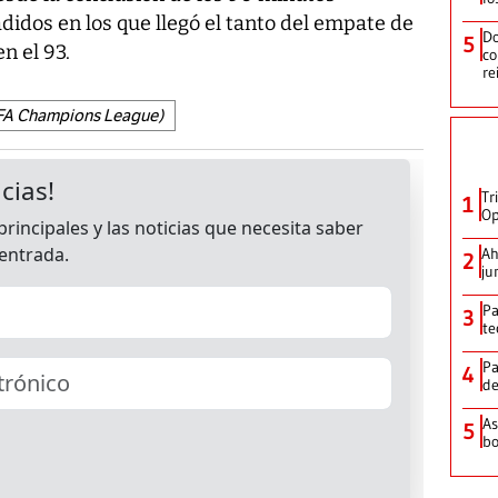
didos en los que llegó el tanto del empate de
Do
5
n el 93.
co
re
FA Champions League)
Tr
1
Op
Ah
2
ju
Pa
3
te
Pa
4
de
As
5
bo