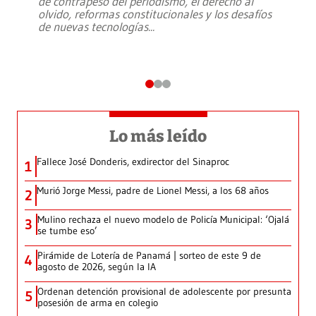
de contrapeso del periodismo, el derecho al
olvido, reformas constitucionales y los desafíos
de nuevas tecnologías
...
Lo más leído
Fallece José Donderis, exdirector del Sinaproc
1
Murió Jorge Messi, padre de Lionel Messi, a los 68 años
2
Mulino rechaza el nuevo modelo de Policía Municipal: ‘Ojalá
3
se tumbe eso’
Pirámide de Lotería de Panamá | sorteo de este 9 de
4
agosto de 2026, según la IA
Ordenan detención provisional de adolescente por presunta
5
posesión de arma en colegio