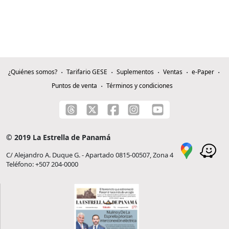
¿Quiénes somos?
Tarifario GESE
Suplementos
Ventas
e-Paper
Puntos de venta
Términos y condiciones
© 2019 La Estrella de Panamá
C/ Alejandro A. Duque G. - Apartado 0815-00507, Zona 4
Teléfono: +507 204-0000