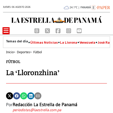
JUEVES 06 AGOSTO 2026
24.1°C | PANAMÁ
Últimas Noticias
La Llorona
Venezuela
José Raúl
Inicio
>
Deportes
>
Fútbol
FÚTBOL
La ‘Lloronzhina’
Por
Redacción La Estrella de Panamá
periodistas@laestrella.com.pa