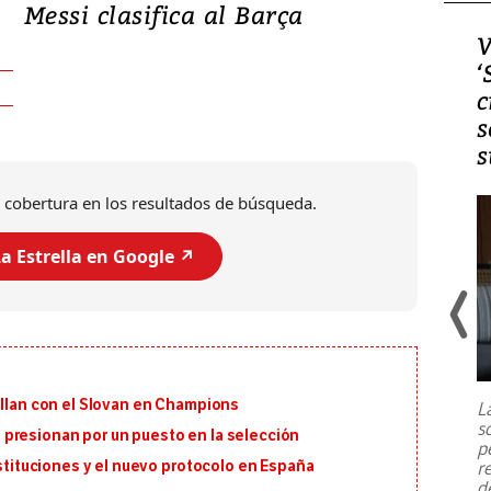
Messi clasifica al Barça
Video, Japón: Terremoto
V
deja heridos y graves
‘
daños en Kumamoto
c
s
s
 cobertura en los resultados de búsqueda.
a Estrella en Google ↗️
Un fuerte terremoto de magnitud
7,1 se registró este martes 28 de
julio en la prefectura de Kumamoto,
illan con el Slovan en Champions
L
al sur de Japón, provocando una
s
emergencia de gran
...
presionan por un puesto en la selección
p
r
ustituciones y el nuevo protocolo en España
d