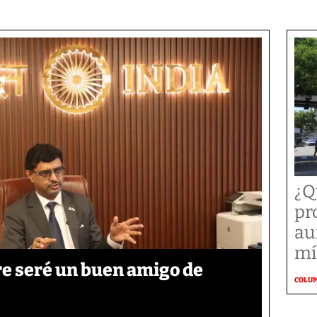
¿Q
pr
au
mí
re seré un buen amigo de
COLU