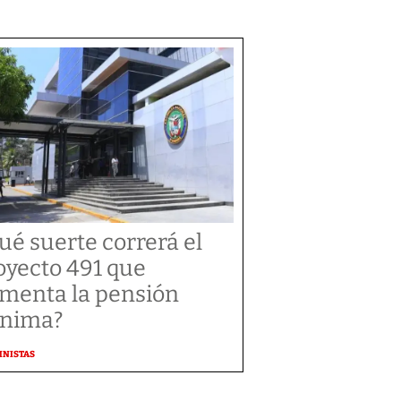
ué suerte correrá el
oyecto 491 que
menta la pensión
nima?
MNISTAS