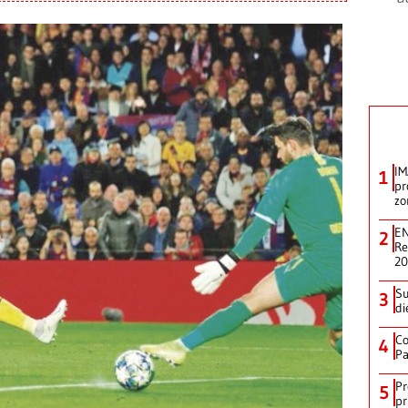
IM
1
pr
zo
EN
2
Re
2
Su
3
di
Co
4
Pa
Pr
5
pr