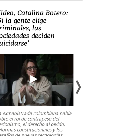
ideo, Catalina Botero:
Video: Lula la
Si la gente elige
candidatura 
riminales, las
promesas de i
ociedades deciden
en defensa, ed
uicidarse’
tierras raras
a exmagistrada colombiana habla
Entre recuerdos y es
obre el rol de contrapeso del
referencias hacia sus
eriodismo, el derecho al olvido,
presidente de Brasil,
eformas constitucionales y los
da Silva, oficializó 
esafíos de nuevas tecnologías
...
candidatura
...