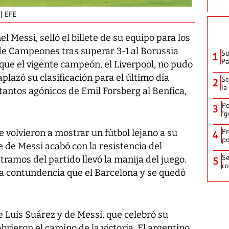
EFE
l Messi, selló el billete de su equipo para los
a de Campeones tras superar 3-1 al Borussia
Su
1
P
que el vigente campeón, el Liverpool, no pudo
aplazó su clasificación para el último día
Se
2
la
 tantos agónicos de Emil Forsberg al Benfica,
Po
3
‘g
Pr
volvieron a mostrar un fútbol lejano a su
4
po
e de Messi acabó con la resistencia del
Se
amos del partido llevó la manija del juego.
5
co
a contundencia que el Barcelona y se quedó
e Luis Suárez y de Messi, que celebró su
brieron el camino de la victoria. El argentino