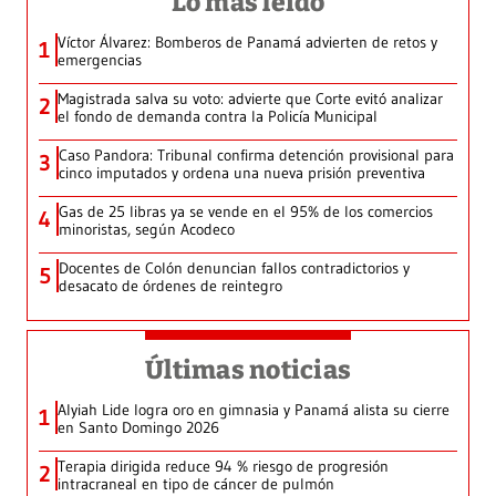
Lo más leído
Víctor Álvarez: Bomberos de Panamá advierten de retos y
1
emergencias
Magistrada salva su voto: advierte que Corte evitó analizar
2
el fondo de demanda contra la Policía Municipal
Caso Pandora: Tribunal confirma detención provisional para
3
cinco imputados y ordena una nueva prisión preventiva
Gas de 25 libras ya se vende en el 95% de los comercios
4
minoristas, según Acodeco
Docentes de Colón denuncian fallos contradictorios y
5
desacato de órdenes de reintegro
Últimas noticias
Alyiah Lide logra oro en gimnasia y Panamá alista su cierre
1
en Santo Domingo 2026
Terapia dirigida reduce 94 % riesgo de progresión
2
intracraneal en tipo de cáncer de pulmón