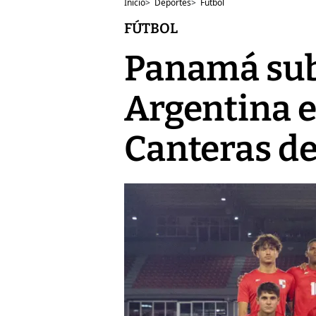
Inicio
>
Deportes
>
Fútbol
FÚTBOL
Panamá sub-
Argentina e
Canteras d