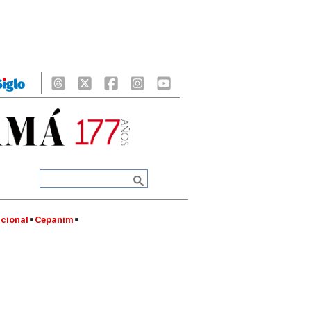
cional
Cepanim