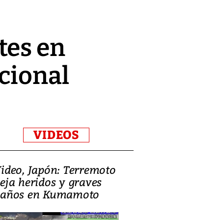
tes en
cional
VIDEOS
ideo, Japón: Terremoto
Israel regala 
eja heridos y graves
nueva embaja
años en Kumamoto
Jerusalén sob
familias pales