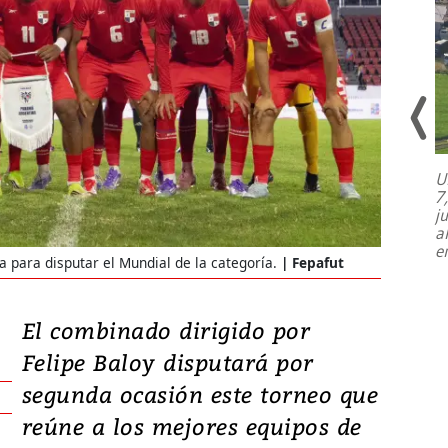
U
7
El director de la Lotería Nacional de
j
Beneficencia habla de la lotería
a
clandestina, auditorías internas y su
e
plan para modernizar la institución
 para disputar el Mundial de la categoría.
Fepafut
El combinado dirigido por
Felipe Baloy disputará por
segunda ocasión este torneo que
reúne a los mejores equipos de