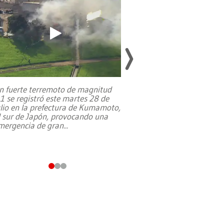
n fuerte terremoto de magnitud
,1 se registró este martes 28 de
Estados Unidos ha a
ulio en la prefectura de Kumamoto,
un dólar y durante 9
l sur de Japón, provocando una
el terreno para su 
mergencia de gran
...
en Jerusalén Oeste, 
perteneció hasta
...