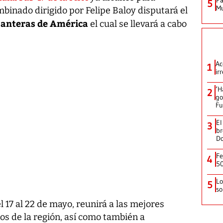
5
Mu
mbinado dirigido por Felipe Baloy disputará el
Canteras de América
el cual se llevará a cabo
Ac
1
ir
‘H
2
go
Fu
El
3
br
D
Fe
4
50
Lo
5
so
l 17 al 22 de mayo, reunirá a las mejores
os de la región, así como también a