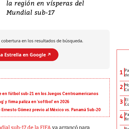
la región en vísperas del
Mundial sub-17
 cobertura en los resultados de búsqueda.
a Estrella en Google ↗️
Pa
1
de
Mo
2
Co
e en fútbol sub-21 en los Juegos Centroamericanos
El
3
’ y firma paliza en ‘softbol’ en 2026
Co
 de Ernesto Gómez previo al México vs. Panamá Sub-20
Pa
4
fi
ial sub-17 de la FIFA
ya arrancó para
Pa