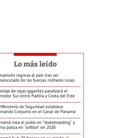
Lo más leído
nameño regresa al país tras ser
svinculado de las fuerzas militares rusas
ntaje de vigas gigantes paralizará el
rredor Sur entre Paitilla y Costa del Este
 Ministerio de Seguridad establece
mando Conjunto en el Canal de Panamá
namá roza el podio en ‘skateboarding’ y
rma paliza en ‘softbol’ en 2026
namá Sub-20 fracasa en su misión al