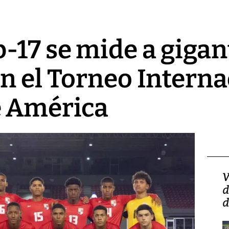
17 se mide a gigan
n el Torneo Interna
e América
Isidro Carbonell,
V
director de la Lotería:
d
‘Vamos a ser más
d
transparentes, tengan fe