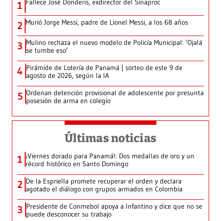
Fallece José Donderis, exdirector del Sinaproc
1
Murió Jorge Messi, padre de Lionel Messi, a los 68 años
2
Mulino rechaza el nuevo modelo de Policía Municipal: ‘Ojalá
3
se tumbe eso’
Pirámide de Lotería de Panamá | sorteo de este 9 de
4
agosto de 2026, según la IA
Ordenan detención provisional de adolescente por presunta
5
posesión de arma en colegio
Últimas noticias
¡Viernes dorado para Panamá!: Dos medallas de oro y un
1
récord histórico en Santo Domingo
De la Espriella promete recuperar el orden y declara
2
agotado el diálogo con grupos armados en Colombia
Presidente de Conmebol apoya a Infantino y dice que no se
3
puede desconocer su trabajo