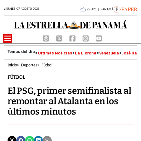
VIERNES 07 AGOSTO 2026
29.4°C | PANAMÁ
Últimas Noticias
La Llorona
Venezuela
José Raúl
Inicio
>
Deportes
>
Fútbol
FÚTBOL
El PSG, primer semifinalista al
remontar al Atalanta en los
últimos minutos