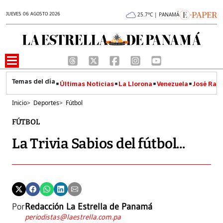
JUEVES 06 AGOSTO 2026
25.7°C | PANAMÁ
Últimas Noticias
La Llorona
Venezuela
José Raúl
Inicio
>
Deportes
>
Fútbol
FÚTBOL
La Trivia Sabios del fútbol...
Por
Redacción La Estrella de Panamá
periodistas@laestrella.com.pa