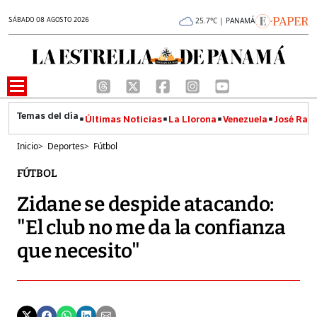
SÁBADO 08 AGOSTO 2026
25.7°C | PANAMÁ
Últimas Noticias
La Llorona
Venezuela
José Raúl
Inicio
>
Deportes
>
Fútbol
FÚTBOL
Zidane se despide atacando:
"El club no me da la confianza
que necesito"