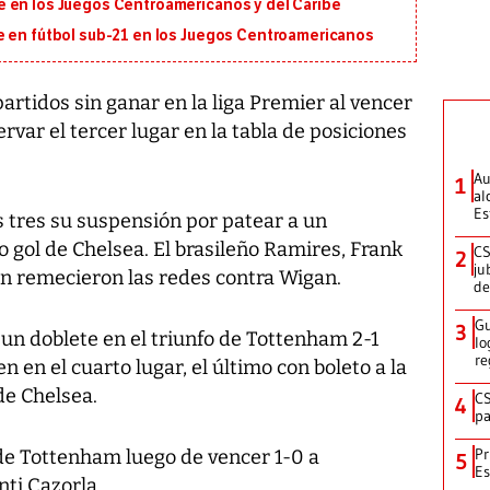
 en los Juegos Centroamericanos y del Caribe
e en fútbol sub-21 en los Juegos Centroamericanos
artidos sin ganar en la liga Premier al vencer
rvar el tercer lugar en la tabla de posiciones
Au
1
al
Es
s tres su suspensión por patear a un
 gol de Chelsea. El brasileño Ramires, Frank
CS
2
ju
 remecieron las redes contra Wigan.
de
Gu
3
un doblete en el triunfo de Tottenham 2-1
lo
re
 en el cuarto lugar, el último con boleto a la
de Chelsea.
CS
4
pa
Pr
de Tottenham luego de vencer 1-0 a
5
Es
ti Cazorla.