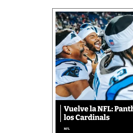
Vuelve la NFL: Pan
los Cardinals
NFL