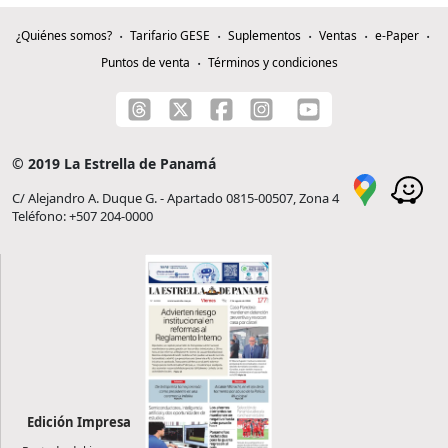
¿Quiénes somos?
Tarifario GESE
Suplementos
Ventas
e-Paper
Puntos de venta
Términos y condiciones
© 2019 La Estrella de Panamá
C/ Alejandro A. Duque G. - Apartado 0815-00507, Zona 4
Teléfono: +507 204-0000
Edición Impresa