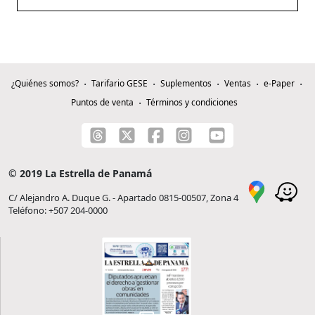
¿Quiénes somos?
Tarifario GESE
Suplementos
Ventas
e-Paper
Puntos de venta
Términos y condiciones
© 2019 La Estrella de Panamá
C/ Alejandro A. Duque G. - Apartado 0815-00507, Zona 4
Teléfono: +507 204-0000