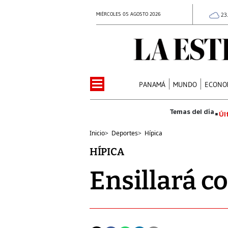
MIÉRCOLES 05 AGOSTO 2026
23
PANAMÁ
MUNDO
ECONO
Úl
Inicio
>
Deportes
>
Hípica
HÍPICA
Ensillará c