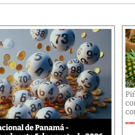
Pi
co
co
ECON
acional de Panamá -