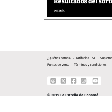
Resultados del sort
LOTERÍA
¿Quiénes somos?
Tarifario GESE
Supleme
Puntos de venta
Términos y condiciones
© 2019 La Estrella de Panamá
C/ Alejandro A. Duque G. - Apartado 0815-0
Teléfono: +507 204-0000