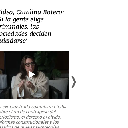
ideo, Catalina Botero:
Video: Lula la
Si la gente elige
candidatura 
riminales, las
promesas de i
ociedades deciden
en defensa, ed
uicidarse’
tierras raras
a exmagistrada colombiana habla
Entre recuerdos y es
obre el rol de contrapeso del
referencias hacia sus
eriodismo, el derecho al olvido,
presidente de Brasil,
eformas constitucionales y los
da Silva, oficializó 
esafíos de nuevas tecnologías
...
candidatura
...