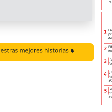
re
La
1
pr
de
Pi
2
estras mejores historias
nu
If
3
fe
EN
4
Re
2
Le
5
ti
as