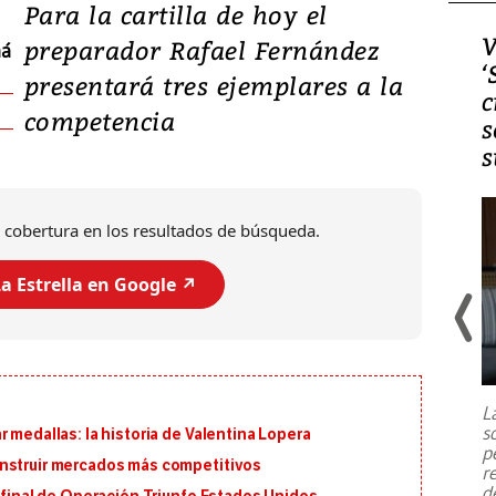
Para la cartilla de hoy el
Video, Japón: Terremoto
V
preparador Rafael Fernández
má
deja heridos y graves
‘
presentará tres ejemplares a la
daños en Kumamoto
c
competencia
s
s
 cobertura en los resultados de búsqueda.
a Estrella en Google ↗️
Un fuerte terremoto de magnitud
7,1 se registró este martes 28 de
julio en la prefectura de Kumamoto,
L
al sur de Japón, provocando una
s
 medallas: la historia de Valentina Lopera
emergencia de gran
...
p
onstruir mercados más competitivos
r
d