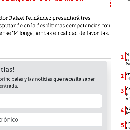
n final de Operación Triunfo Estados Unidos
rador Rafael Fernández presentará tres
esputando en la dos últimas competencias con
cense ‘Milonga’, ambas en calidad de favoritas.
Ma
1
ev
Po
Ví
2
ad
Ca
3
pr
un
Ga
4
lo
Do
5
co