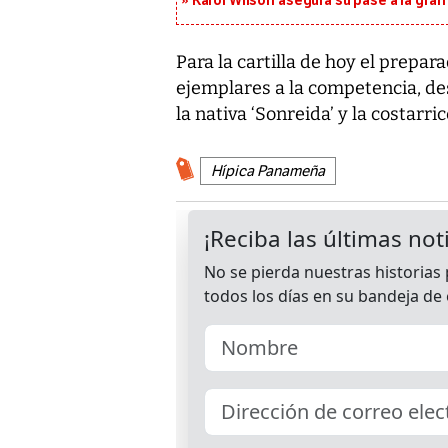
Karol Wilson asegura su pase a la gra
Para la cartilla de hoy el prepa
ejemplares a la competencia, d
la nativa ‘Sonreida’ y la costarri
Hípica Panameña