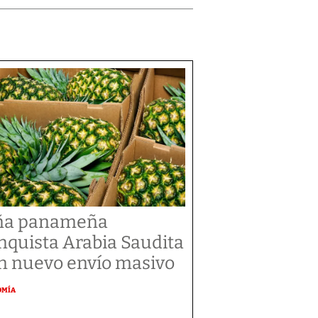
ña panameña
nquista Arabia Saudita
n nuevo envío masivo
OMÍA