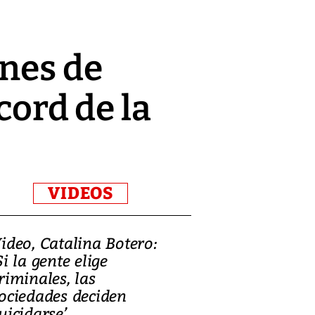
ones de
cord de la
VIDEOS
ideo, Catalina Botero:
Video: Lula la
Si la gente elige
candidatura 
riminales, las
promesas de i
ociedades deciden
en defensa, ed
uicidarse’
tierras raras