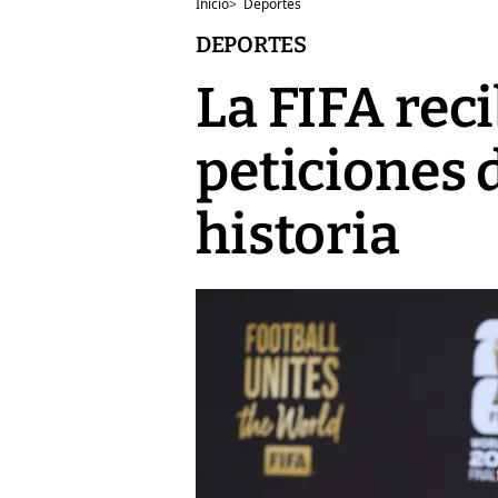
Inicio
>
Deportes
DEPORTES
La FIFA rec
peticiones d
historia