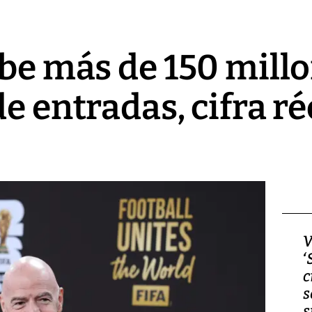
ibe más de 150 mill
e entradas, cifra ré
Video, Japón: Terremoto
V
deja heridos y graves
‘
daños en Kumamoto
c
s
s