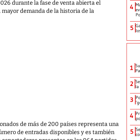
026 durante la fase de venta abierta el
Ma
4
ev
la mayor demanda de la historia de la
Po
Ga
5
lo
Su
1
P
Se
2
la
Po
3
‘g
Pr
4
po
cionados de más de 200 países representa una
Se
5
úmero de entradas disponibles y es también
co