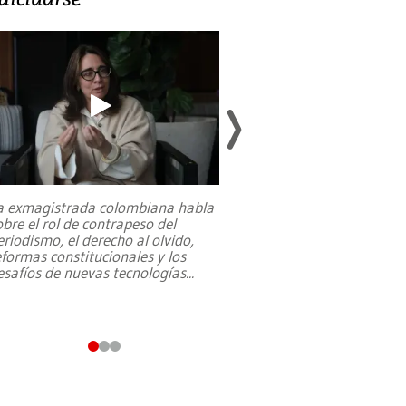
a exmagistrada colombiana habla
Entre recuerdos y es
obre el rol de contrapeso del
referencias hacia sus
eriodismo, el derecho al olvido,
presidente de Brasil,
eformas constitucionales y los
da Silva, oficializó 
esafíos de nuevas tecnologías
...
candidatura
...