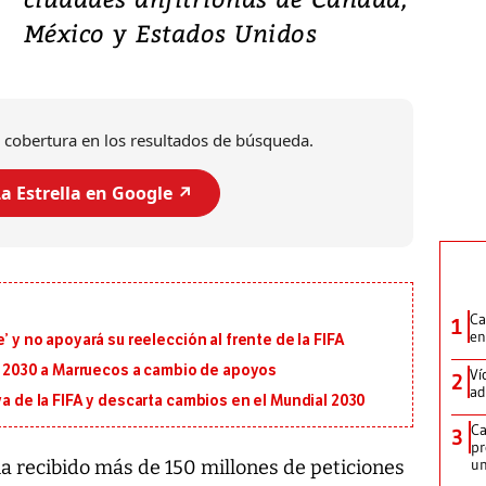
México y Estados Unidos
 cobertura en los resultados de búsqueda.
a Estrella en Google ↗️
Ca
1
en
’ y no apoyará su reelección al frente de la FIFA
al 2030 a Marruecos a cambio de apoyos
Ví
2
ad
va de la FIFA y descarta cambios en el Mundial 2030
Ca
3
pr
un
a recibido más de 150 millones de peticiones