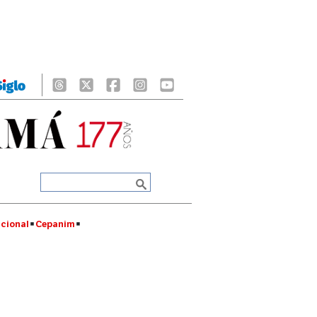
cional
Cepanim