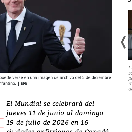
Un fuerte terremoto de magnitud
7,1 se registró este martes 28 de
julio en la prefectura de Kumamoto,
L
al sur de Japón, provocando una
s
emergencia de gran
...
 puede verse en una imagen de archivo del 5 de diciembre
p
r
nfantino.
EFE
d
El Mundial se celebrará del
jueves 11 de junio al domingo
19 de julio de 2026 en 16
ciudades anfitrionas de Canadá,