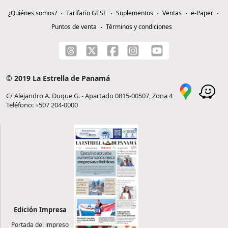
¿Quiénes somos?
Tarifario GESE
Suplementos
Ventas
e-Paper
Puntos de venta
Términos y condiciones
© 2019 La Estrella de Panamá
C/ Alejandro A. Duque G. - Apartado 0815-00507, Zona 4
Teléfono: +507 204-0000
Edición Impresa
Portada del impreso