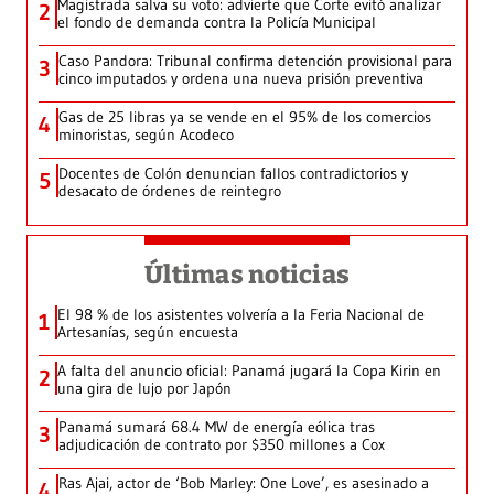
Magistrada salva su voto: advierte que Corte evitó analizar
2
el fondo de demanda contra la Policía Municipal
Caso Pandora: Tribunal confirma detención provisional para
3
cinco imputados y ordena una nueva prisión preventiva
Gas de 25 libras ya se vende en el 95% de los comercios
4
minoristas, según Acodeco
Docentes de Colón denuncian fallos contradictorios y
5
desacato de órdenes de reintegro
Últimas noticias
El 98 % de los asistentes volvería a la Feria Nacional de
1
Artesanías, según encuesta
A falta del anuncio oficial: Panamá jugará la Copa Kirin en
2
una gira de lujo por Japón
Panamá sumará 68.4 MW de energía eólica tras
3
adjudicación de contrato por $350 millones a Cox
Ras Ajai, actor de ‘Bob Marley: One Love’, es asesinado a
4