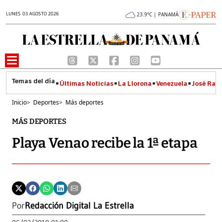
LUNES 03 AGOSTO 2026
23.9°C | PANAMÁ
Últimas Noticias
La Llorona
Venezuela
José Raúl
Inicio
>
Deportes
>
Más deportes
MÁS DEPORTES
Playa Venao recibe la 1ª etapa
Por
Redacción Digital La Estrella