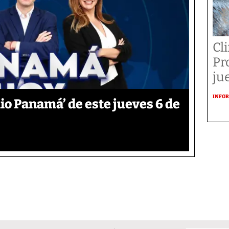
Cl
Pr
ju
INFOR
o Panamá’ de este jueves 6 de