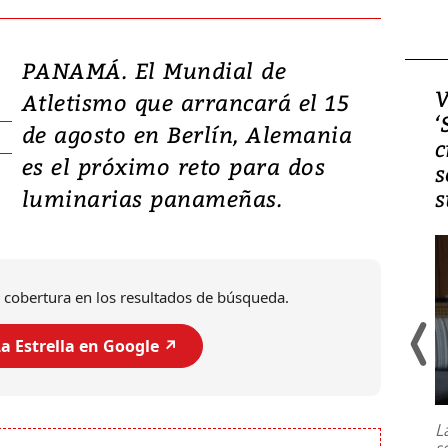
PANAMÁ. El Mundial de
Video, Japón: Terremoto
V
Atletismo que arrancará el 15
deja heridos y graves
‘
de agosto en Berlín, Alemania
daños en Kumamoto
c
es el próximo reto para dos
s
luminarias panameñas.
s
 cobertura en los resultados de búsqueda.
a Estrella en Google ↗️
Un fuerte terremoto de magnitud
7,1 se registró este martes 28 de
julio en la prefectura de Kumamoto,
L
al sur de Japón, provocando una
s