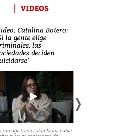
VIDEOS
ideo, Catalina Botero:
Video: Lula la
Si la gente elige
candidatura 
riminales, las
promesas de i
ociedades deciden
en defensa, ed
uicidarse’
tierras raras
a exmagistrada colombiana habla
Entre recuerdos y es
obre el rol de contrapeso del
referencias hacia sus