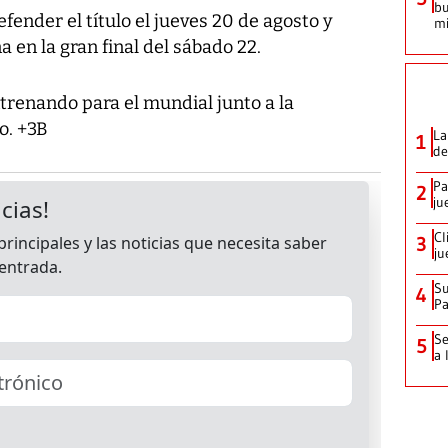
bu
efender el título el jueves 20 de agosto y
mi
a en la gran final del sábado 22.
trenando para el mundial junto a la
o. +3B
La
1
de
Pa
2
ju
Cl
3
ju
Su
4
P
Se
5
a 