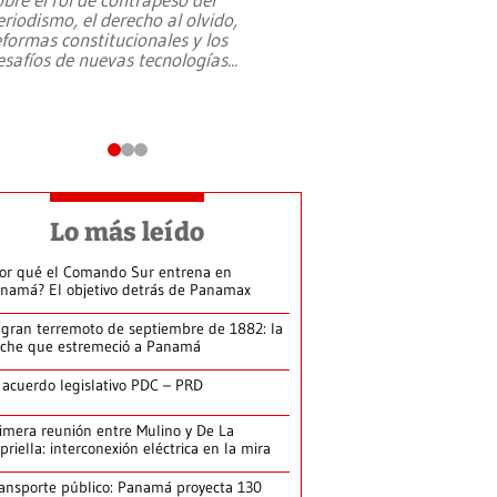
eriodismo, el derecho al olvido,
presidente de Brasil,
eformas constitucionales y los
da Silva, oficializó 
esafíos de nuevas tecnologías
...
candidatura
...
Lo más leído
or qué el Comando Sur entrena en
namá? El objetivo detrás de Panamax
 gran terremoto de septiembre de 1882: la
che que estremeció a Panamá
 acuerdo legislativo PDC – PRD
imera reunión entre Mulino y De La
priella: interconexión eléctrica en la mira
ansporte público: Panamá proyecta 130