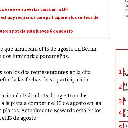
emergencia de gran
...
p
 se vuelven a ver las caras en la LPF
r
d
fechas y requisitos para participar en los sorteos de
ueron noticia este jueves 6 de agosto
 que arrancará el 15 de agosto en Berlín,
ra dos luminarias panameñas.
¿P
1
 son los dos representantes en la cita
Pa
finida las fechas de su participación.
El
2
no
nacional el sábado 15 de agosto en las
El
3
 a la pista a competir el 18 de agosto en las
os planos. Actualmente Edwards está en los
Pr
4
Es
 el 13 de agosto.
Tr
5