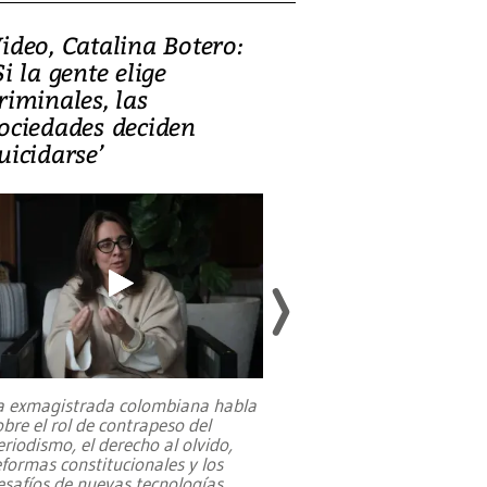
ideo, Catalina Botero:
Video: Lula la
Si la gente elige
candidatura 
riminales, las
promesas de i
ociedades deciden
en defensa, ed
uicidarse’
tierras raras
a exmagistrada colombiana habla
Entre recuerdos y es
obre el rol de contrapeso del
referencias hacia sus
eriodismo, el derecho al olvido,
presidente de Brasil,
eformas constitucionales y los
da Silva, oficializó 
esafíos de nuevas tecnologías
...
candidatura
...