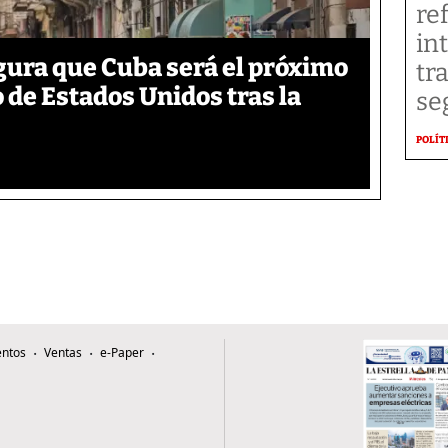
re
in
egura que Cuba será el próximo
tr
 de Estados Unidos tras la
se
POLÍT
ntos
Ventas
e-Paper