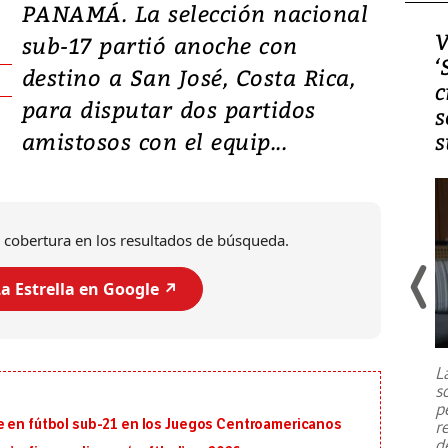
PANAMÁ. La selección nacional
Video, Japón: Terremoto
V
sub-17 partió anoche con
deja heridos y graves
‘
destino a San José, Costa Rica,
daños en Kumamoto
c
para disputar dos partidos
s
amistosos con el equip...
s
 cobertura en los resultados de búsqueda.
a Estrella en Google ↗️
Un fuerte terremoto de magnitud
7,1 se registró este martes 28 de
julio en la prefectura de Kumamoto,
L
al sur de Japón, provocando una
s
emergencia de gran
...
p
e en fútbol sub-21 en los Juegos Centroamericanos
r
d