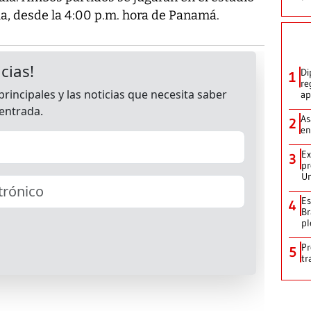
ua, desde la 4:00 p.m. hora de Panamá.
Di
1
re
ap
As
2
en
Ex
3
pr
Un
Es
4
Br
pl
Pr
5
tr