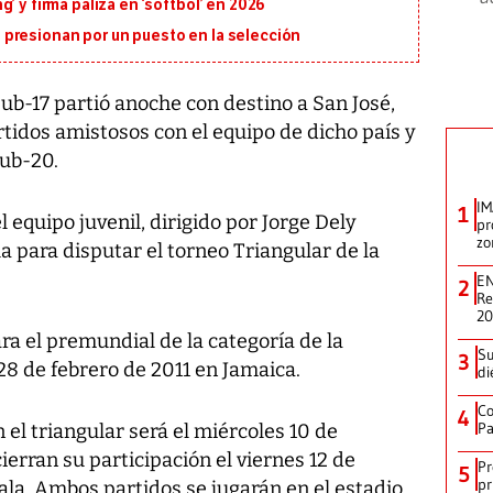
’ y firma paliza en ‘softbol’ en 2026
presionan por un puesto en la selección
ub-17 partió anoche con destino a San José,
rtidos amistosos con el equipo de dicho país y
sub-20.
IM
1
 equipo juvenil, dirigido por Jorge Dely
pr
zo
a para disputar el torneo Triangular de la
EN
2
Re
2
ara el premundial de la categoría de la
Su
3
 28 de febrero de 2011 en Jamaica.
di
Co
4
Pa
n el triangular será el miércoles 10 de
erran su participación el viernes 12 de
Pr
5
pr
ala. Ambos partidos se jugarán en el estadio