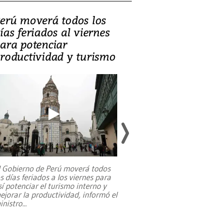
erú moverá todos los
Video, Catalin
ías feriados al viernes
‘Si la gente el
ara potenciar
criminales, la
roductividad y turismo
sociedades de
suicidarse’
l Gobierno de Perú moverá todos
os días feriados a los viernes para
La exmagistrada co
sí potenciar el turismo interno y
sobre el rol de contr
ejorar la productividad, informó el
periodismo, el derech
inistro
...
reformas constitucio
desafíos de nuevas t