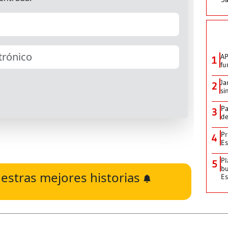
AP
1
fu
Ja
2
si
Pa
3
de
Pr
4
Es
Pl
5
bu
estras mejores historias
Es