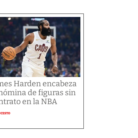
mes Harden encabeza
 nómina de figuras sin
ntrato en la NBA
NCESTO