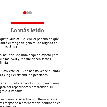
Lo más leído
gusto Villalaz-Higuero, el panameño que
canzó el rango de general de brigada en
tados Unidos
S anuncia segundo pago de agosto para
bilados: ACH y cheque tienen fechas
finidas
S advierte: el 18 de agosto vence el plazo
ra elegir el sistema de pensiones
erra Rusia-Ucrania: otros dos panameños
gran ser repatriados y emprenden su
greso a Panamá
ransparencia selectiva’: Guillermo García
vas responde a amenazas de denuncias en
n Miguelito