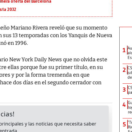
primera oferta del Barcelona
asta 2032
ño Mariano Rivera reveló que su momento
en sus 13 temporadas con los Yanquis de Nueva
anó en 1996.
Au
1
al
Es
iario New York Daily News que no olvida este
e ellas porque fue su primer título, en su
CS
2
ju
ores y por la forma tremenda en que
de
 hace dos días en el segundo cerrador con
CS
3
pa
Gu
4
lo
re
‘T
5
Ri
Sa