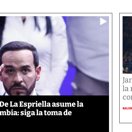
Ja
la
co
De La Espriella asume la
BALO
mbia: siga la toma de