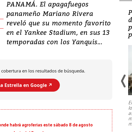
PANAMÁ. El apagafuegos
Video: Lula lanza su
P
panameño Mariano Rivera
candidatura con
d
reveló que su momento favorito
promesas de inversión
p
en el Yankee Stadium, en sus 13
en defensa, educación y
p
temporadas con los Yanquis...
tierras raras
 cobertura en los resultados de búsqueda.
a Estrella en Google ↗️
E
l
Entre recuerdos y escuetas
a
referencias hacia sus adversarios, el
m
presidente de Brasil, Luiz Inácio Lula
m
onde habrá agroferias este sábado 8 de agosto
da Silva, oficializó este domingo su
candidatura
...