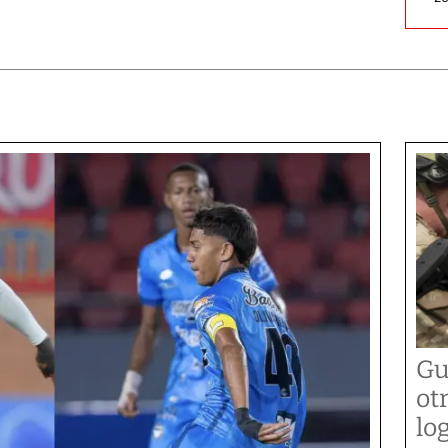
Gu
ot
lo