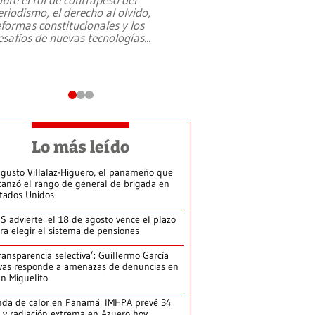
eriodismo, el derecho al olvido,
presidente de Brasil,
eformas constitucionales y los
da Silva, oficializó 
esafíos de nuevas tecnologías
...
candidatura
...
Lo más leído
gusto Villalaz-Higuero, el panameño que
canzó el rango de general de brigada en
tados Unidos
S advierte: el 18 de agosto vence el plazo
ra elegir el sistema de pensiones
ransparencia selectiva’: Guillermo García
vas responde a amenazas de denuncias en
n Miguelito
da de calor en Panamá: IMHPA prevé 34
 y radiación extrema en Azuero hoy