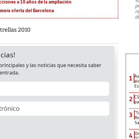
emergencia de gran
...
ecciones a 10 años de la ampliación
p
r
primera oferta del Barcelona
d
strellas 2010
Au
1
al
Es
CS
2
pa
‘T
3
Ri
Sa
On
4
°C