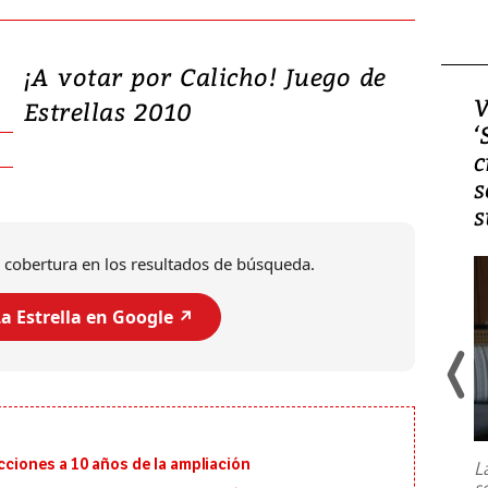
¡A votar por Calicho! Juego de
Video, Japón: Terremoto
V
Estrellas 2010
deja heridos y graves
‘
daños en Kumamoto
c
s
s
 cobertura en los resultados de búsqueda.
a Estrella en Google ↗️
Un fuerte terremoto de magnitud
7,1 se registró este martes 28 de
julio en la prefectura de Kumamoto,
ecciones a 10 años de la ampliación
L
al sur de Japón, provocando una
s