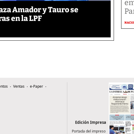
em
laza Amador y Tauro se
P
ras en la LPF
NACI
ntos
Ventas
e-Paper
Edición Impresa
Portada del impreso