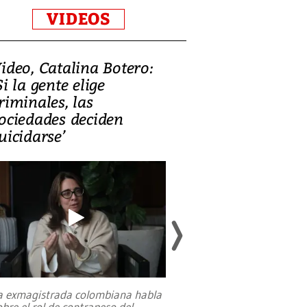
VIDEOS
ideo, Catalina Botero:
Video: Lula la
Si la gente elige
candidatura 
riminales, las
promesas de i
ociedades deciden
en defensa, ed
uicidarse’
tierras raras
a exmagistrada colombiana habla
Entre recuerdos y es
obre el rol de contrapeso del
referencias hacia sus