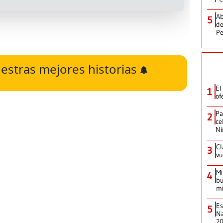
Ab
5
de
Pe
estras mejores historias
El
1
of
Pa
2
ce
Ni
Cl
3
vu
Mi
4
bu
mi
Es
5
Na
2