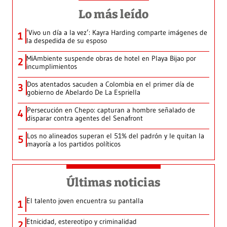
Lo más leído
‘Vivo un día a la vez’: Kayra Harding comparte imágenes de
1
la despedida de su esposo
MiAmbiente suspende obras de hotel en Playa Bijao por
2
incumplimientos
Dos atentados sacuden a Colombia en el primer día de
3
gobierno de Abelardo De La Espriella
Persecución en Chepo: capturan a hombre señalado de
4
disparar contra agentes del Senafront
Los no alineados superan el 51% del padrón y le quitan la
5
mayoría a los partidos políticos
Últimas noticias
El talento joven encuentra su pantalla​
1
Etnicidad, estereotipo y criminalidad
2