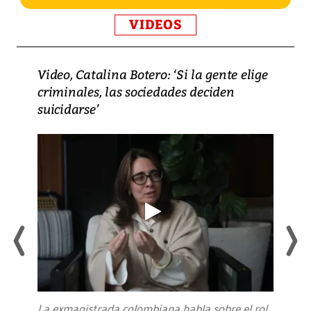
VIDEOS
Video, Catalina Botero: ‘Si la gente elige
criminales, las sociedades deciden
suicidarse’
La exmagistrada colombiana habla sobre el rol