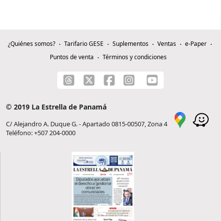
¿Quiénes somos?
Tarifario GESE
Suplementos
Ventas
e-Paper
Puntos de venta
Términos y condiciones
© 2019 La Estrella de Panamá
C/ Alejandro A. Duque G. - Apartado 0815-00507, Zona 4
Teléfono: +507 204-0000