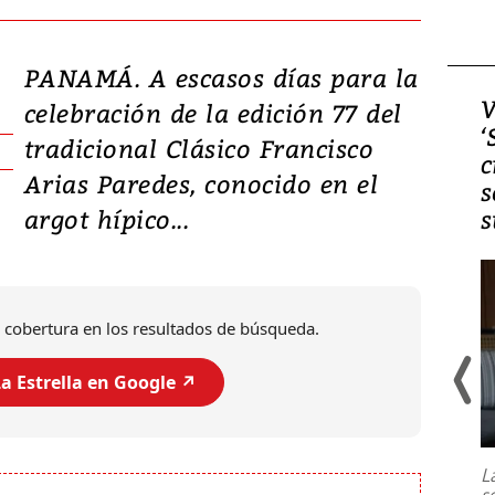
PANAMÁ. A escasos días para la
Video, Japón: Terremoto
V
celebración de la edición 77 del
deja heridos y graves
‘
tradicional Clásico Francisco
daños en Kumamoto
c
Arias Paredes, conocido en el
s
argot hípico...
s
 cobertura en los resultados de búsqueda.
a Estrella en Google ↗️
Un fuerte terremoto de magnitud
7,1 se registró este martes 28 de
julio en la prefectura de Kumamoto,
L
al sur de Japón, provocando una
s