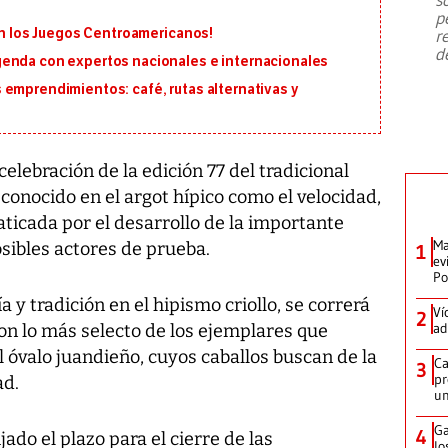
emergencia de gran
...
p
 en los Juegos Centroamericanos!
r
d
genda con expertos nacionales e internacionales
 emprendimientos: café, rutas alternativas y
elebración de la edición 77 del tradicional
 conocido en el argot hípico como el velocidad,
aticada por el desarrollo de la importante
Ma
osibles actores de prueba.
1
ev
Po
 y tradición en el hipismo criollo, se correrá
Ví
2
ad
on lo más selecto de los ejemplares que
 óvalo juandieño, cuyos caballos buscan de la
Ca
3
pr
ad.
un
Ga
4
ijado el plazo para el cierre de las
lo