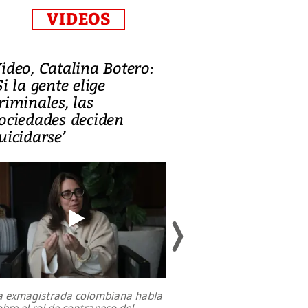
VIDEOS
ideo, Catalina Botero:
Video: Lula la
Si la gente elige
candidatura 
riminales, las
promesas de i
ociedades deciden
en defensa, ed
uicidarse’
tierras raras
a exmagistrada colombiana habla
Entre recuerdos y es
obre el rol de contrapeso del
referencias hacia sus