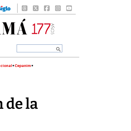
cional
Cepanim
 de la