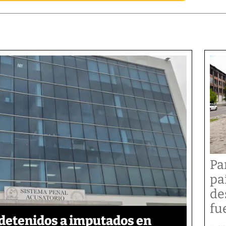
Pa
pa
de
fu
detenidos a imputados en