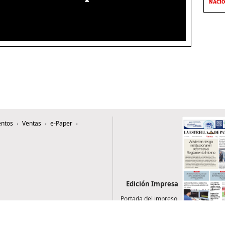
NACI
ntos
Ventas
e-Paper
Edición Impresa
Portada del impreso
del 7 de agosto de
2026
0507, Zona 4