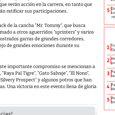
que verán acción en la carrera, en tanto que
Do
5
án ratificar sus participaciones.
co
re
rack de la cancha “Mr. Tommy”, que busca
umado a otros aguerridos “sprinters” y varios
strados garras de grandes corredores,
tejo de grandes emociones durante su
Tr
1
Op
Ah
2
ju
a este importante compromiso se mencionan a
Pa
“Raya Pal Tigre”, “Gato Salvaje”, “Ill Nono”,
3
te
Silvery Prospect” y algunos potros que han
Pa
4
. Una victoria en este evento llena de gloria
de
As
5
bo