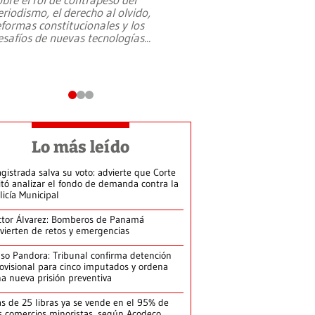
eriodismo, el derecho al olvido,
presidente de Brasil,
eformas constitucionales y los
da Silva, oficializó 
esafíos de nuevas tecnologías
...
candidatura
...
Lo más leído
gistrada salva su voto: advierte que Corte
itó analizar el fondo de demanda contra la
licía Municipal
ctor Álvarez: Bomberos de Panamá
vierten de retos y emergencias
so Pandora: Tribunal confirma detención
ovisional para cinco imputados y ordena
a nueva prisión preventiva
s de 25 libras ya se vende en el 95% de
s comercios minoristas, según Acodeco