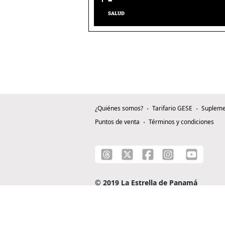
SALUD
¿Quiénes somos?
Tarifario GESE
Supleme
Puntos de venta
Términos y condiciones
© 2019 La Estrella de Panamá
C/ Alejandro A. Duque G. - Apartado 0815-0
Teléfono: +507 204-0000