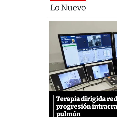
Lo Nuevo
Terapia dirigida re
progresión intracra
pulmón