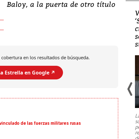
Baloy, a la puerta de otro título
Video, Japón: Terremoto
V
deja heridos y graves
‘
daños en Kumamoto
c
s
s
 cobertura en los resultados de búsqueda.
a Estrella en Google ↗️
Un fuerte terremoto de magnitud
7,1 se registró este martes 28 de
julio en la prefectura de Kumamoto,
L
al sur de Japón, provocando una
s
emergencia de gran
...
inculado de las fuerzas militares rusas
p
r
d