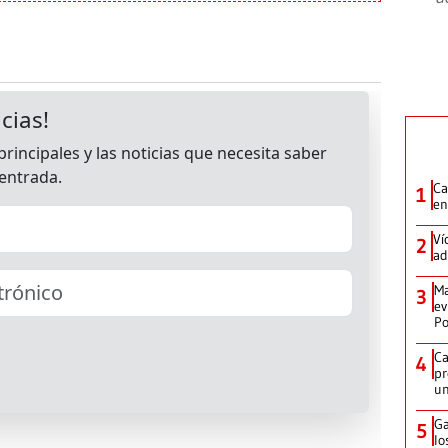
Ca
1
en
Ví
2
ad
Ma
3
ev
Po
Ca
4
pr
un
Ga
5
lo