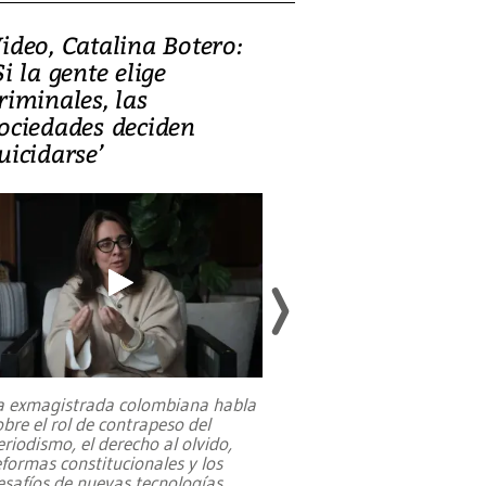
ideo, Catalina Botero:
Video: Lula la
Si la gente elige
candidatura 
riminales, las
promesas de i
ociedades deciden
en defensa, ed
uicidarse’
tierras raras
a exmagistrada colombiana habla
Entre recuerdos y es
obre el rol de contrapeso del
referencias hacia sus
eriodismo, el derecho al olvido,
presidente de Brasil,
eformas constitucionales y los
da Silva, oficializó 
esafíos de nuevas tecnologías
...
candidatura
...