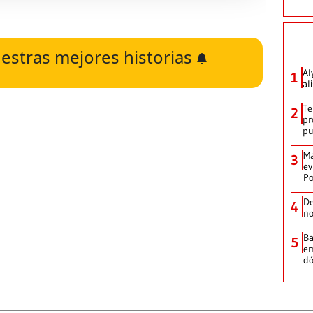
estras mejores historias
Al
1
al
Te
2
pr
p
Ma
3
ev
Po
De
4
no
Ba
5
em
dó