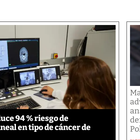
Ma
ad
an
duce 94 % riesgo de
de
neal en tipo de cáncer de
Po