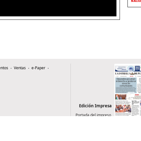
NACI
ntos
Ventas
e-Paper
Edición Impresa
Portada del impreso
del 6 de agosto de
2026
0507, Zona 4