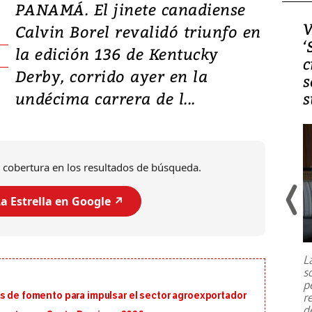
PANAMÁ. El jinete canadiense
Video, Japón: Terremoto
V
Calvin Borel revalidó triunfo en
deja heridos y graves
‘
la edición 136 de Kentucky
daños en Kumamoto
c
Derby, corrido ayer en la
s
undécima carrera de l...
s
 cobertura en los resultados de búsqueda.
a Estrella en Google ↗️
Un fuerte terremoto de magnitud
7,1 se registró este martes 28 de
julio en la prefectura de Kumamoto,
L
al sur de Japón, provocando una
s
emergencia de gran
...
p
os de fomento para impulsar el sector agroexportador
r
d