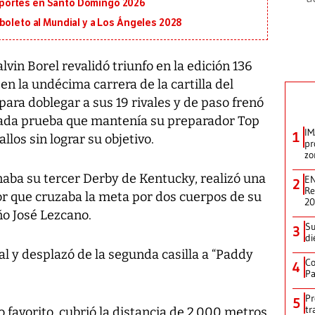
portes en Santo Domingo 2026
boleto al Mundial y a Los Ángeles 2028
vin Borel revalidó triunfo en la edición 136
en la undécima carrera de la cartilla del
ara doblegar a sus 19 rivales y de paso frenó
iciada prueba que mantenía su preparador Top
IM
1
llos sin lograr su objetivo.
pr
zo
anaba su tercer Derby de Kentucky, realizó una
EN
2
Re
r que cruzaba la meta por dos cuerpos de su
2
ño José Lezcano.
Su
3
di
nal y desplazó de la segunda casilla a “Paddy
Co
4
Pa
Pr
5
tr
o favorito, cubrió la distancia de 2,000 metros