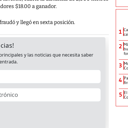
idores $18.00 a ganador.
fraudó y llegó en sexta posición.
Ca
1
ca
Má
2
bu
fo
Mo
3
Co
Pa
4
fi
El
5
Co