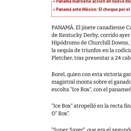
Panamá mantiene acción en nueve de
Panamá ante México: El choque por el 
PANAMÁ. El jinete canadiense Cal
de Kentucky Derby, corrido ayer 
Hipódromo de Churchill Downs, p
la sequía de triunfos en la cod
Pletcher, tras presentar a 24 caba
Borel, quien con esta victoria g
magistral monta sobre el ganado
escolta “Ice Box”, con el paname
“Ice Box” atropelló en la recta fi
O” Box”.
“Super Saver”, que era el segund