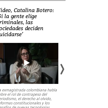
ideo, Catalina Botero:
Video: Lula la
Si la gente elige
candidatura 
riminales, las
promesas de i
ociedades deciden
en defensa, ed
uicidarse’
tierras raras
a exmagistrada colombiana habla
Entre recuerdos y es
obre el rol de contrapeso del
referencias hacia sus
eriodismo, el derecho al olvido,
presidente de Brasil,
eformas constitucionales y los
da Silva, oficializó 
esafíos de nuevas tecnologías
...
candidatura
...