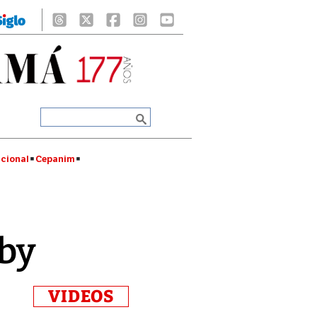
cional
Cepanim
rby
VIDEOS