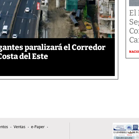
El
Se
Co
Ca
gantes paralizará el Corredor
NACI
Costa del Este
ntos
Ventas
e-Paper