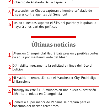
3
gobierno de Abelardo De La Espriella
Persecución en Chepo: capturan a hombre señalado de
4
disparar contra agentes del Senafront
Los no alineados superan el 51% del padrón y le quitan la
5
mayoría a los partidos políticos
Últimas noticias
¡Atención Changuinola! Habrá baja presión y posibles cortes
1
de agua por mantenimiento del Idaan
DIJ habilita nuevamente la solicitud en línea del récord
2
policivo
Ni Madrid ni renovación con el Manchester City: Rodri elige
3
al Barcelona
Naturgy invierte $11.8 millones en una nueva subestación
4
eléctrica blindada en Changuinola
Comercio al por menor de Panamá se prepara para el
5
consumo del décimo tercer mes