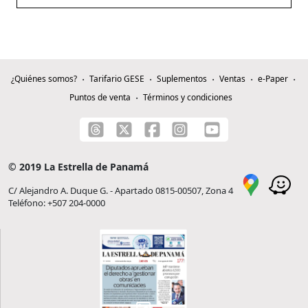
¿Quiénes somos?
Tarifario GESE
Suplementos
Ventas
e-Paper
Puntos de venta
Términos y condiciones
© 2019 La Estrella de Panamá
C/ Alejandro A. Duque G. - Apartado 0815-00507, Zona 4
Teléfono: +507 204-0000