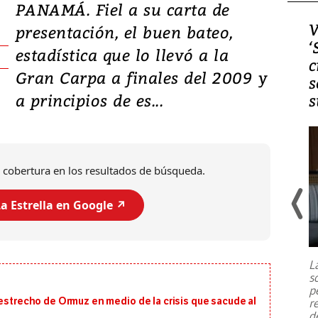
PANAMÁ. Fiel a su carta de
Video, Japón: Terremoto
V
presentación, el buen bateo,
deja heridos y graves
‘
estadística que lo llevó a la
daños en Kumamoto
c
Gran Carpa a finales del 2009 y
s
a principios de es...
s
 cobertura en los resultados de búsqueda.
a Estrella en Google ↗️
Un fuerte terremoto de magnitud
7,1 se registró este martes 28 de
julio en la prefectura de Kumamoto,
L
al sur de Japón, provocando una
s
emergencia de gran
...
p
 estrecho de Ormuz en medio de la crisis que sacude al
r
d