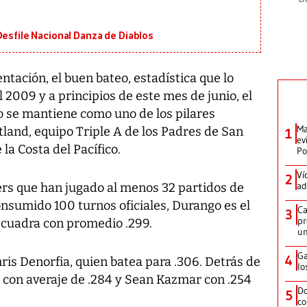
Desfile Nacional Danza de Diablos
ntación, el buen bateo, estadística que lo
l 2009 y a principios de este mes de junio, el
 se mantiene como uno de los pilares
Ma
tland, equipo Triple A de los Padres de San
1
ev
 la Costa del Pacífico.
Po
Ví
2
ad
ers que han jugado al menos 32 partidos de
onsumido 100 turnos oficiales, Durango es el
Ca
3
pr
scuadra con promedio .299.
un
Ga
4
is Denorfia, quien batea para .306. Detrás de
lo
 con averaje de .284 y Sean Kazmar con .254
Do
5
co