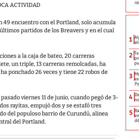
re
OCA ACTIVIDAD
n 49 encuentro con el Portland, solo acumula
 últimos partidos de los Breavers y en el cual
Al
1
al
Te
2
ciones a la caja de bateo, 20 carreras
pr
p
ete, un triple, 13 carreras remolcadas, ha
 ha ponchado 26 veces y tiene 22 robos de
Ma
3
ev
Po
De
4
 pasado viernes 11 de junio, cuando pegó de 3-
no
dos rayitas, empujó dos y se estafó tres
Ba
5
do del populoso barrio de Curundú, alinea
em
dó
tral del Portland.