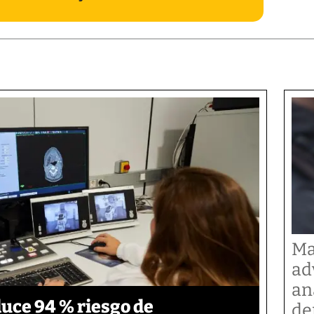
Ma
ad
an
duce 94 % riesgo de
de