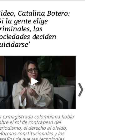
ideo, Catalina Botero:
Video: Lula la
Si la gente elige
candidatura 
riminales, las
promesas de i
ociedades deciden
en defensa, ed
uicidarse’
tierras raras
a exmagistrada colombiana habla
Entre recuerdos y es
obre el rol de contrapeso del
referencias hacia sus
eriodismo, el derecho al olvido,
presidente de Brasil,
eformas constitucionales y los
da Silva, oficializó 
esafíos de nuevas tecnologías
...
candidatura
...