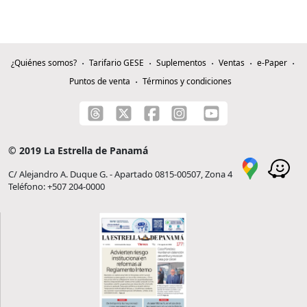
¿Quiénes somos?
Tarifario GESE
Suplementos
Ventas
e-Paper
Puntos de venta
Términos y condiciones
© 2019 La Estrella de Panamá
C/ Alejandro A. Duque G. - Apartado 0815-00507, Zona 4
Teléfono: +507 204-0000