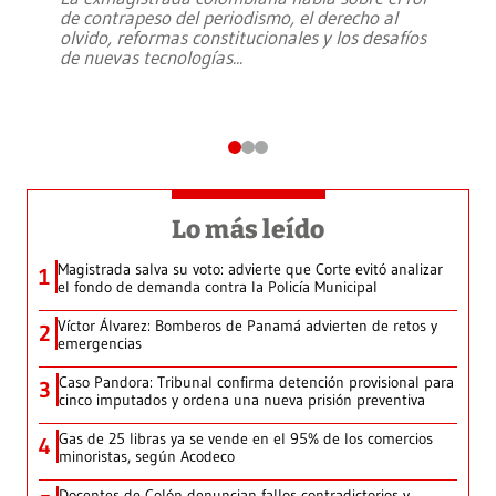
de contrapeso del periodismo, el derecho al
olvido, reformas constitucionales y los desafíos
de nuevas tecnologías
...
Lo más leído
Magistrada salva su voto: advierte que Corte evitó analizar
1
el fondo de demanda contra la Policía Municipal
Víctor Álvarez: Bomberos de Panamá advierten de retos y
2
emergencias
Caso Pandora: Tribunal confirma detención provisional para
3
cinco imputados y ordena una nueva prisión preventiva
Gas de 25 libras ya se vende en el 95% de los comercios
4
minoristas, según Acodeco
Docentes de Colón denuncian fallos contradictorios y