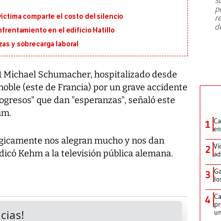
emergencia de gran
...
p
víctima comparte el costo del silencio
r
d
nfrentamiento en el edificio Hatillo
zas y sobrecarga laboral
 Michael Schumacher, hospitalizado desde
oble (este de Francia) por un grave accidente
ogresos" que dan "esperanzas", señaló este
hm.
Ca
1
en
gicamente nos alegran mucho y nos dan
Ví
2
icó Kehm a la televisión pública alemana.
ad
Ga
3
lo
Ca
4
pr
un