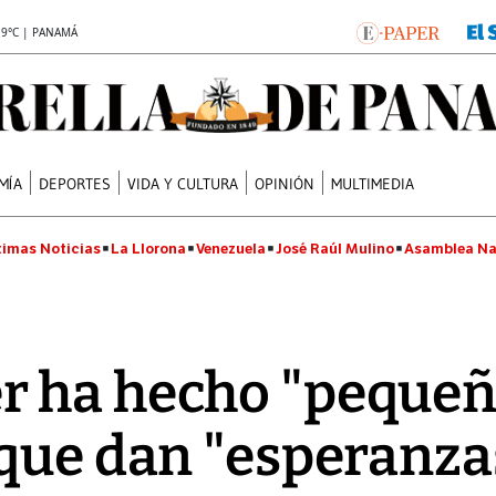
.9°C | PANAMÁ
MÍA
DEPORTES
VIDA Y CULTURA
OPINIÓN
MULTIMEDIA
timas Noticias
La Llorona
Venezuela
José Raúl Mulino
Asamblea Na
 ha hecho "peque
que dan "esperanza