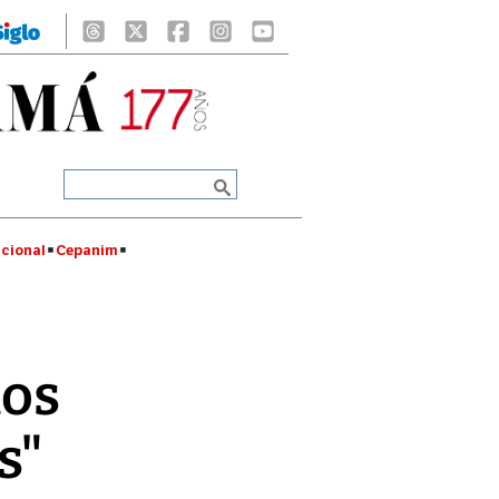
cional
Cepanim
ños
s"