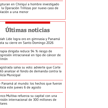
pturan en Chiriquí a hombre investigado
 la Operación Trillizas por nuevo caso de
olación a una menor
Últimas noticias
yiah Lide logra oro en gimnasia y Panamá
ista su cierre en Santo Domingo 2026
rapia dirigida reduce 94 % riesgo de
ogresión intracraneal en tipo de cáncer de
ulmón
gistrada salva su voto: advierte que Corte
itó analizar el fondo de demanda contra la
licía Municipal
 Panamá al mundo: los hechos que fueron
ticia este jueves 6 de agosto
nco Multiva refuerza su capital con una
isión internacional de 300 millones de
lares