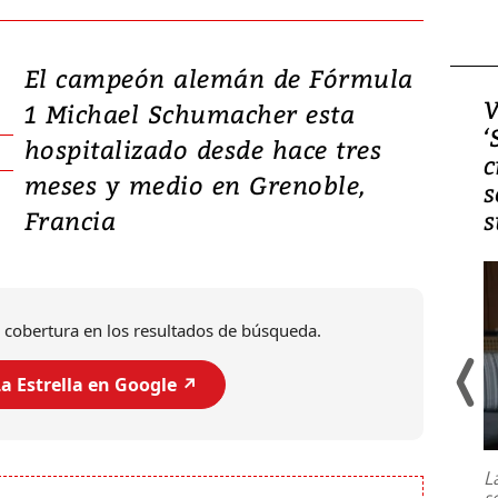
El campeón alemán de Fórmula
Video, Japón: Terremoto
V
1 Michael Schumacher esta
deja heridos y graves
‘
hospitalizado desde hace tres
daños en Kumamoto
c
meses y medio en Grenoble,
s
Francia
s
 cobertura en los resultados de búsqueda.
a Estrella en Google ↗️
Un fuerte terremoto de magnitud
7,1 se registró este martes 28 de
julio en la prefectura de Kumamoto,
L
al sur de Japón, provocando una
s