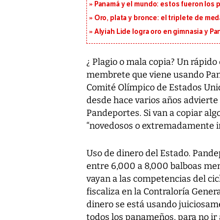
Panamá y el mundo: estos fueron los 
Oro, plata y bronce: el triplete de m
Alyiah Lide logra oro en gimnasia y P
¿ Plagio o mala copia? Un rápido
membrete que viene usando Pand
Comité Olímpico de Estados Unid
desde hace varios años advierte l
Pandeportes. Si van a copiar alg
“novedosos o extremadamente in
Uso de dinero del Estado. Pande
entre 6,000 a 8,000 balboas men
vayan a las competencias del ci
fiscaliza en la Contraloría Gene
dinero se está usando juiciosam
todos los panameños, para no ir