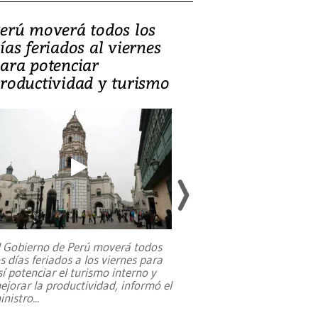
erú moverá todos los
Video, Catalin
ías feriados al viernes
‘Si la gente el
ara potenciar
criminales, la
roductividad y turismo
sociedades de
suicidarse’
l Gobierno de Perú moverá todos
os días feriados a los viernes para
La exmagistrada co
sí potenciar el turismo interno y
sobre el rol de contr
ejorar la productividad, informó el
periodismo, el derech
inistro
...
reformas constitucio
desafíos de nuevas t