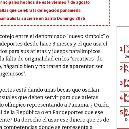
principales hechos de este viernes 7 de agosto
edallas que celebra la delegación panameña
anamá alista su cierre en Santo Domingo 2026
 cotejo entre el denominado “nuevo símbolo” o
eportes desde hace 3 meses y el que usa el
CS
1
os para sus atletas y juegos paralímpicos
ju
de
a falta de originalidad en los “creativos” de
o, háganlo bien y no traten de aparentar ser
Pr
2
Es
geniosos”.
Pa
3
el
portes está dando unas becas que oscilan
Pa
suales que deben servir para que atletas
4
lo
clo olímpico representando a Panamá. ¿ Quién
¡V
5
ral de la República o en Pandeportes que ese
de
ente? Da derecho el usar ese dinero que es de
D
 a competencias donde se representa a