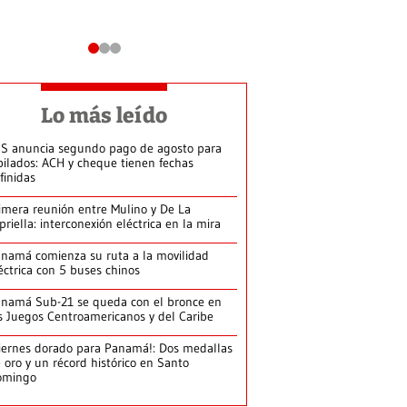
Lo más leído
S anuncia segundo pago de agosto para
bilados: ACH y cheque tienen fechas
finidas
imera reunión entre Mulino y De La
priella: interconexión eléctrica en la mira
namá comienza su ruta a la movilidad
éctrica con 5 buses chinos
namá Sub-21 se queda con el bronce en
s Juegos Centroamericanos y del Caribe
iernes dorado para Panamá!: Dos medallas
 oro y un récord histórico en Santo
omingo