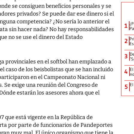
onde se consiguen beneficios personales y se
dores privados? Se puede dar ese dinero si el
inguna competencia? ¿No sería lo anterior el
¿P
1
Pa
lata sin hacer nada? No hay responsabilidades
ue no se use el dinero del Estado
Pr
2
Es
De
3
‘S
ga provinciales en el softbol han emplazado a
 el caso de los beisbolistas que se han incluido
El
4
no
 participaron en el Campeonato Nacional ni
. Se exige una reunión del Congreso de
El
5
ónde estarán los asesores ahora que el
07 que está vigente en la República de
rta por parte de funcionarios de Pandeportes
soran muy mal. El único organismo que tiene la