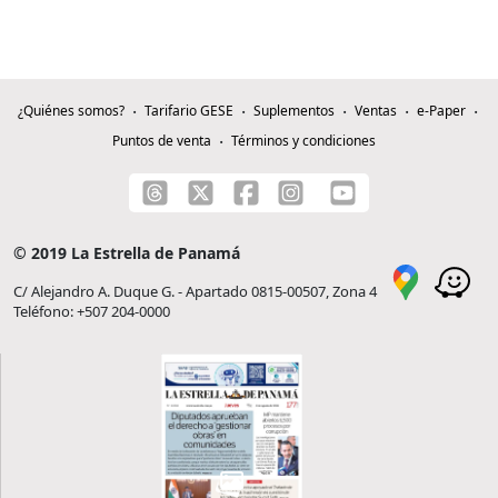
¿Quiénes somos?
Tarifario GESE
Suplementos
Ventas
e-Paper
Puntos de venta
Términos y condiciones
© 2019 La Estrella de Panamá
C/ Alejandro A. Duque G. - Apartado 0815-00507, Zona 4
Teléfono: +507 204-0000