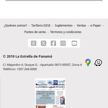
¿Quiénes somos?
Tarifario GESE
Suplementos
Ventas
e-Paper
Puntos de venta
Términos y condiciones
© 2019 La Estrella de Panamá
C/ Alejandro A. Duque G. - Apartado 0815-00507, Zona 4
Teléfono: +507 204-0000