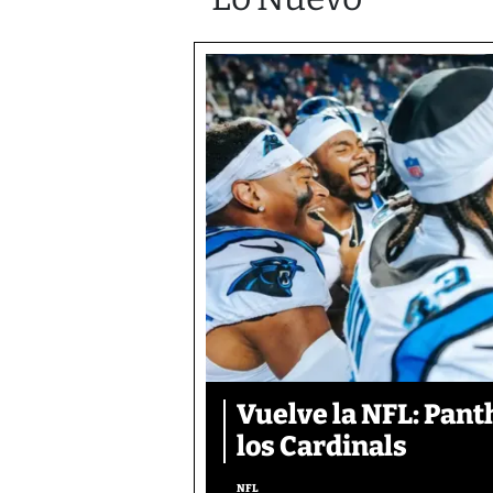
Vuelve la NFL: Pan
los Cardinals
NFL