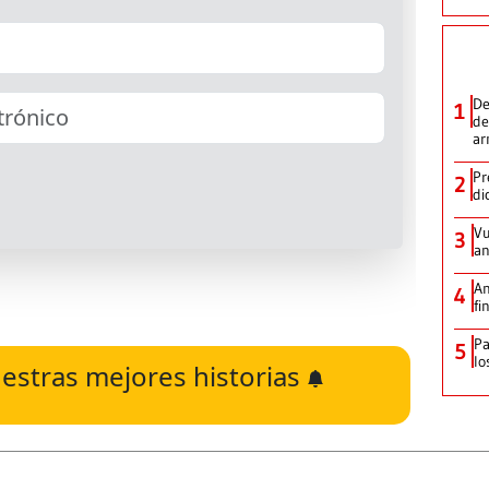
De
1
de
ar
Pr
2
di
Vu
3
an
An
4
fi
Pa
5
lo
estras mejores historias