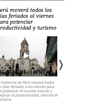
erú moverá todos los
Video, Catalin
ías feriados al viernes
‘Si la gente el
ara potenciar
criminales, la
roductividad y turismo
sociedades de
suicidarse’
l Gobierno de Perú moverá todos
os días feriados a los viernes para
La exmagistrada co
sí potenciar el turismo interno y
sobre el rol de contr
ejorar la productividad, informó el
periodismo, el derech
inistro
...
reformas constitucio
desafíos de nuevas t