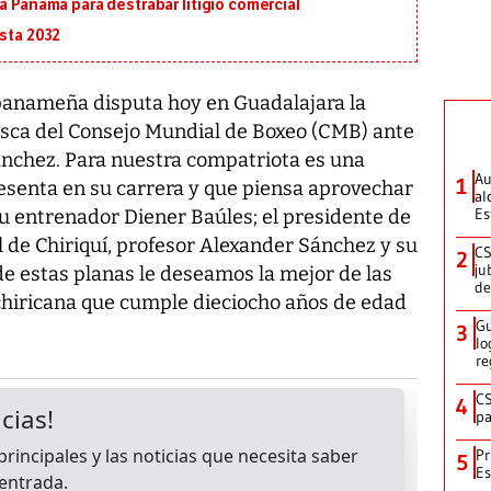
a Panamá para destrabar litigio comercial
asta 2032
panameña disputa hoy en Guadalajara la
sca del Consejo Mundial de Boxeo (CMB) ante
ánchez. Para nuestra compatriota es una
Au
1
esenta en su carrera y que piensa aprovechar
al
Es
su entrenador Diener Baúles; el presidente de
 de Chiriquí, profesor Alexander Sánchez y su
CS
2
ju
e estas planas le deseamos la mejor de las
de
 chiricana que cumple dieciocho años de edad
Gu
3
lo
re
CS
4
pa
Pr
5
Es