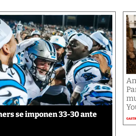
An
Pa
mu
Yo
thers se imponen 33-30 ante
GAST