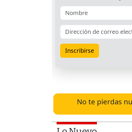
No te pierdas nu
Lo Nuevo