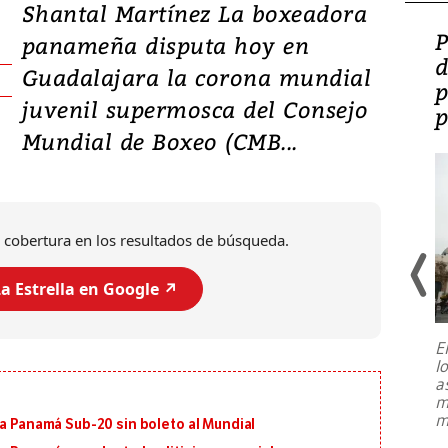
Shantal Martínez La boxeadora
Video: Lula lanza su
P
panameña disputa hoy en
candidatura con
d
Guadalajara la corona mundial
promesas de inversión
p
juvenil supermosca del Consejo
en defensa, educación y
p
Mundial de Boxeo (CMB...
tierras raras
 cobertura en los resultados de búsqueda.
a Estrella en Google ↗️
E
l
Entre recuerdos y escuetas
a
referencias hacia sus adversarios, el
m
presidente de Brasil, Luiz Inácio Lula
m
 a Panamá Sub-20 sin boleto al Mundial
da Silva, oficializó este domingo su
candidatura
...