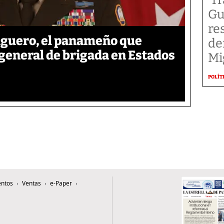
Gu
re
iguero, el panameño que
de
 general de brigada en Estados
Mi
POLÍT
ntos
Ventas
e-Paper