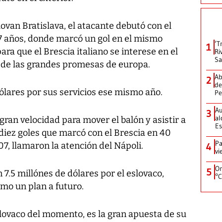
ovan Bratislava, el atacante debutó con el
17 años, donde marcó un gol en el mismo
‘T
1
ara que el Brescia italiano se interese en el
Ri
Sa
 de las grandes promesas de europa.
Ab
2
de
ólares por sus servicios ese mismo año.
Pe
Au
3
al
 gran velocidad para mover el balón y asistir a
Es
iez goles que marcó con el Brescia en 40
Pa
7, llamaron la atención del Nápoli.
4
vi
On
5
 7.5 millónes de dólares por el eslovaco,
°C
omo un plan a futuro.
lovaco del momento, es la gran apuesta de su