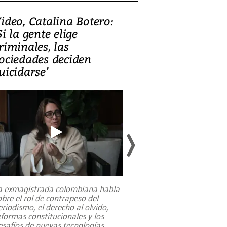
ideo, Catalina Botero:
Video: Lula la
Si la gente elige
candidatura 
riminales, las
promesas de i
ociedades deciden
en defensa, ed
uicidarse’
tierras raras
a exmagistrada colombiana habla
Entre recuerdos y es
obre el rol de contrapeso del
referencias hacia sus
eriodismo, el derecho al olvido,
presidente de Brasil,
eformas constitucionales y los
da Silva, oficializó 
esafíos de nuevas tecnologías
...
candidatura
...