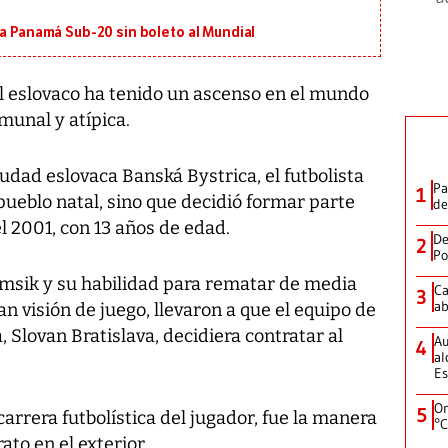
 a Panamá Sub-20 sin boleto al Mundial
l eslovaco ha tenido un ascenso en el mundo
munal y atípica.
iudad eslovaca Banská Bystrica, el futbolista
Pa
1
pueblo natal, sino que decidió formar parte
de
l 2001, con 13 años de edad.
De
2
Po
msik y su habilidad para rematar de media
Ca
3
ab
n visión de juego, llevaron a que el equipo de
, Slovan Bratislava, decidiera contratar al
Au
4
al
Es
On
5
 carrera futbolística del jugador, fue la manera
°C
to en el exterior.