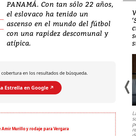
PANAMÁ. Con tan sólo 22 años,
Video, Japón: Terremoto
V
el eslovaco ha tenido un
deja heridos y graves
‘
ascenso en el mundo del fútbol
daños en Kumamoto
c
con una rapidez descomunal y
s
atípica.
s
 cobertura en los resultados de búsqueda.
a Estrella en Google ↗️
Un fuerte terremoto de magnitud
7,1 se registró este martes 28 de
julio en la prefectura de Kumamoto,
L
al sur de Japón, provocando una
s
emergencia de gran
...
p
 Amir Murillo y rodaje para Vergara
r
d