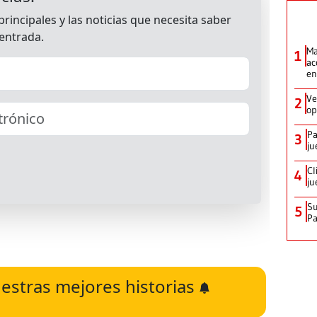
Ma
1
ac
en
Ve
2
op
Pa
3
ju
Cl
4
ju
Su
5
P
estras mejores historias