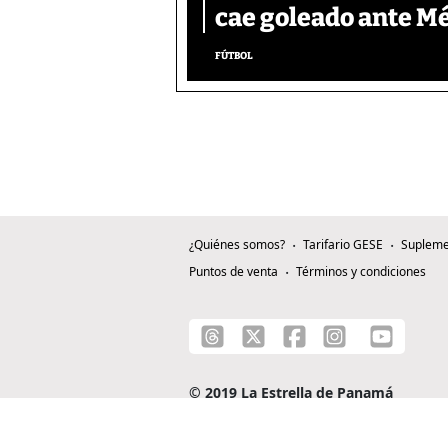
cae goleado ante M
FÚTBOL
¿Quiénes somos?
Tarifario GESE
Supleme
Puntos de venta
Términos y condiciones
© 2019 La Estrella de Panamá
C/ Alejandro A. Duque G. - Apartado 0815-0