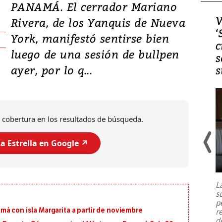
PANAMÁ. El cerrador Mariano
Video, Japón: Terremoto
V
Rivera, de los Yanquis de Nueva
deja heridos y graves
‘
York, manifestó sentirse bien
daños en Kumamoto
c
luego de una sesión de bullpen
s
ayer, por lo q...
s
 cobertura en los resultados de búsqueda.
a Estrella en Google ↗️
Un fuerte terremoto de magnitud
7,1 se registró este martes 28 de
julio en la prefectura de Kumamoto,
L
al sur de Japón, provocando una
s
emergencia de gran
...
p
á con isla Margarita a partir de noviembre
r
d