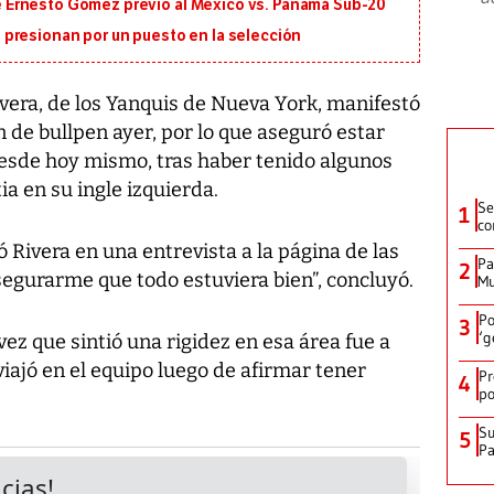
 de Ernesto Gómez previo al México vs. Panamá Sub-20
presionan por un puesto en la selección
era, de los Yanquis de Nueva York, manifestó
n de bullpen ayer, por lo que aseguró estar
desde hoy mismo, tras haber tenido algunos
a en su ingle izquierda.
Se
1
co
 Rivera en una entrevista a la página de las
Pa
2
segurarme que todo estuviera bien”, concluyó.
Mu
Po
3
‘g
ez que sintió una rigidez en esa área fue a
iajó en el equipo luego de afirmar tener
Pr
4
po
Su
5
P