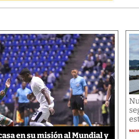
Nu
se
es
NACI
asa en su misión al Mundial y