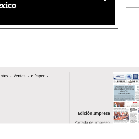
éxico
ntos
Ventas
e-Paper
Edición Impresa
Portada del impreso
del 6 de agosto de
2026
0507, Zona 4