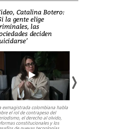
ideo, Catalina Botero:
Video: Lula la
Si la gente elige
candidatura 
riminales, las
promesas de i
ociedades deciden
en defensa, ed
uicidarse’
tierras raras
a exmagistrada colombiana habla
Entre recuerdos y es
obre el rol de contrapeso del
referencias hacia sus
eriodismo, el derecho al olvido,
presidente de Brasil,
eformas constitucionales y los
da Silva, oficializó 
esafíos de nuevas tecnologías
...
candidatura
...