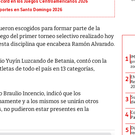
écord en los Juegos Centroamericanos 2026
portes en Santo Domingo 2026
fueron escogidos para formar parte de la
uego del primer torneo selectivo realizado hoy
esta disciplina que encabeza Ramón Alvarado.
IM
1
sio Yuyín Luzcando de Betania, contó con la
pr
zo
tletas de todo el país en 13 categorías,
EN
2
Re
2
 Braulio Incencio, indicó que los
Su
3
mamente y a los mismos se unirán otros
di
s, no pudieron estar presentes en la
Co
4
Pa
Di
5
re