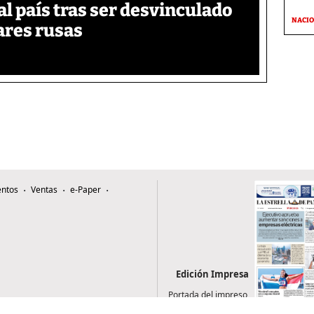
 país tras ser desvinculado
NACI
tares rusas
ntos
Ventas
e-Paper
Edición Impresa
Portada del impreso
del 5 de agosto de