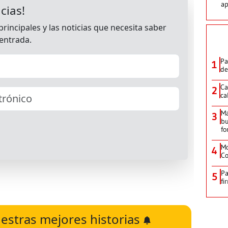
ap
Pa
1
de
Ca
2
ca
M
3
bu
fo
Mo
4
Co
Pa
5
fi
estras mejores historias