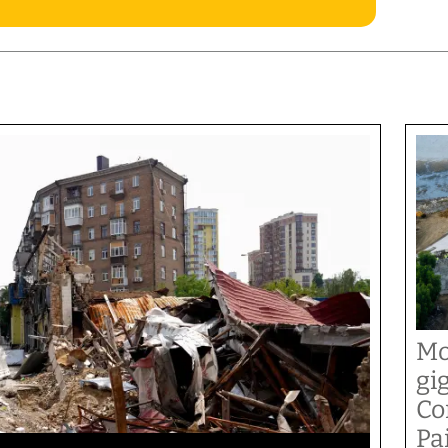
Mo
gi
Co
Pai