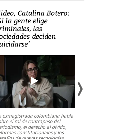
ideo, Catalina Botero:
Video: Lula la
Si la gente elige
candidatura 
riminales, las
promesas de i
ociedades deciden
en defensa, ed
uicidarse’
tierras raras
a exmagistrada colombiana habla
Entre recuerdos y es
obre el rol de contrapeso del
referencias hacia sus
eriodismo, el derecho al olvido,
presidente de Brasil,
eformas constitucionales y los
da Silva, oficializó 
esafíos de nuevas tecnologías
...
candidatura
...