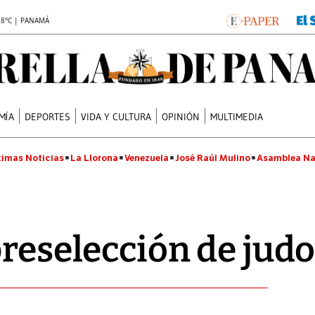
.8°C | PANAMÁ
MÍA
DEPORTES
VIDA Y CULTURA
OPINIÓN
MULTIMEDIA
timas Noticias
La Llorona
Venezuela
José Raúl Mulino
Asamblea Na
preselección de jud