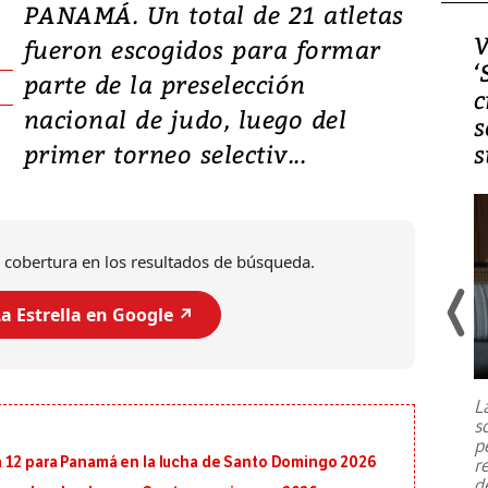
PANAMÁ. Un total de 21 atletas
Video, Japón: Terremoto
V
fueron escogidos para formar
deja heridos y graves
‘
parte de la preselección
daños en Kumamoto
c
nacional de judo, luego del
s
primer torneo selectiv...
s
 cobertura en los resultados de búsqueda.
a Estrella en Google ↗️
Un fuerte terremoto de magnitud
7,1 se registró este martes 28 de
julio en la prefectura de Kumamoto,
L
al sur de Japón, provocando una
s
emergencia de gran
...
p
 12 para Panamá en la lucha de Santo Domingo 2026
r
d