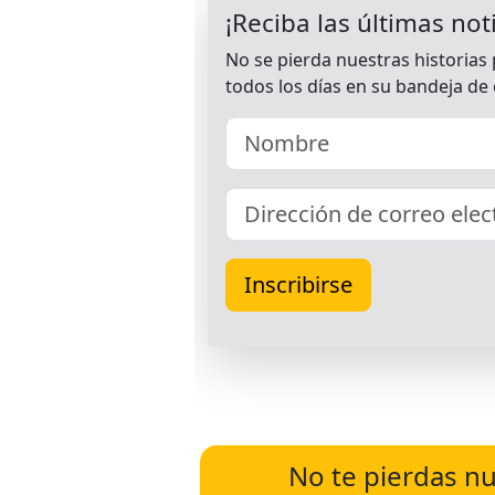
No te pierdas nu