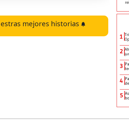
re
estras mejores historias
Tr
1
Op
Ah
2
ju
Pa
3
te
Pa
4
de
As
5
bo