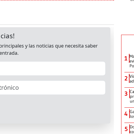
Ma
1
ev
Po
Ví
2
ad
Ca
3
pr
un
Ga
4
lo
Do
5
co