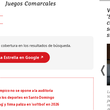
Juegos Comarcales
Video, Japón: Terremoto
V
deja heridos y graves
‘
daños en Kumamoto
c
s
s
 cobertura en los resultados de búsqueda.
a Estrella en Google ↗️
Un fuerte terremoto de magnitud
7,1 se registró este martes 28 de
julio en la prefectura de Kumamoto,
ímpico no se opone a la auditoría
L
al sur de Japón, provocando una
s
emergencia de gran
...
n los deportes en Santo Domingo
p
r
’ y firma paliza en ‘softbol’ en 2026
d