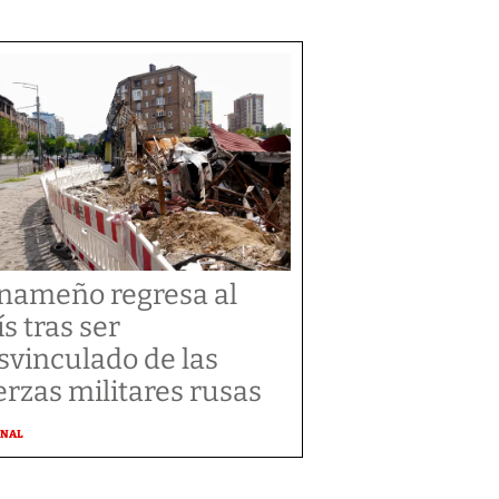
nameño regresa al
ís tras ser
svinculado de las
erzas militares rusas
ONAL