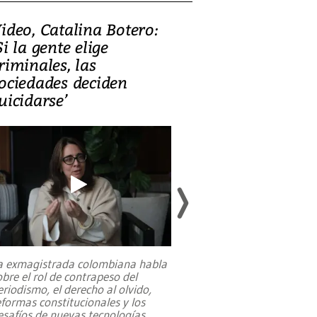
ideo, Catalina Botero:
Video: Lula la
Si la gente elige
candidatura 
riminales, las
promesas de i
ociedades deciden
en defensa, ed
uicidarse’
tierras raras
a exmagistrada colombiana habla
Entre recuerdos y es
obre el rol de contrapeso del
referencias hacia sus
eriodismo, el derecho al olvido,
presidente de Brasil,
eformas constitucionales y los
da Silva, oficializó 
esafíos de nuevas tecnologías
...
candidatura
...