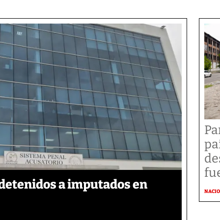
Pa
pa
de
fu
detenidos a imputados en
NACI