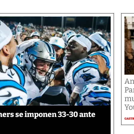
An
Pa
mu
Yo
thers se imponen 33-30 ante
GAST