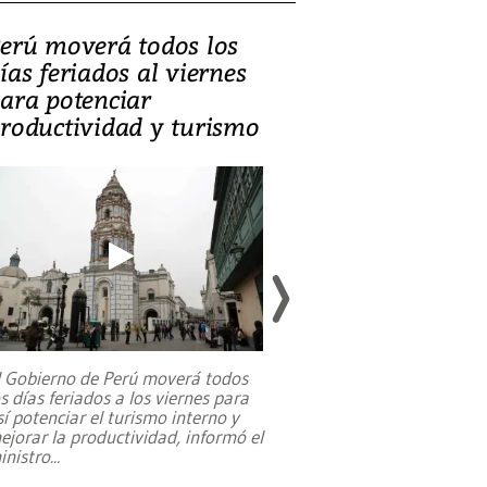
erú moverá todos los
Video, Catalin
ías feriados al viernes
‘Si la gente el
ara potenciar
criminales, la
roductividad y turismo
sociedades de
suicidarse’
l Gobierno de Perú moverá todos
os días feriados a los viernes para
La exmagistrada co
sí potenciar el turismo interno y
sobre el rol de contr
ejorar la productividad, informó el
periodismo, el derech
inistro
...
reformas constitucio
desafíos de nuevas t