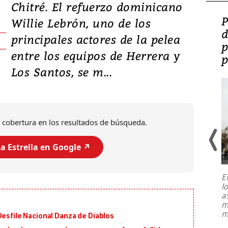
Chitré. El refuerzo dominicano
Video: Lula lanza su
P
Willie Lebrón, uno de los
candidatura con
d
principales actores de la pelea
promesas de inversión
p
entre los equipos de Herrera y
en defensa, educación y
p
Los Santos, se m...
tierras raras
 cobertura en los resultados de búsqueda.
a Estrella en Google ↗️
E
l
Entre recuerdos y escuetas
a
referencias hacia sus adversarios, el
m
presidente de Brasil, Luiz Inácio Lula
m
Desfile Nacional Danza de Diablos
da Silva, oficializó este domingo su
candidatura
...