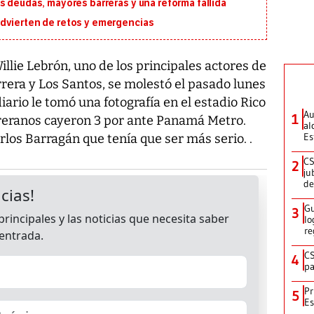
s deudas, mayores barreras y una reforma fallida
dvierten de retos y emergencias
illie Lebrón, uno de los principales actores de
rrera y Los Santos, se molestó el pasado lunes
ario le tomó una fotografía en el estadio Rico
Au
1
rreranos cayeron 3 por ante Panamá Metro.
al
Es
rlos Barragán que tenía que ser más serio. .
CS
2
ju
de
Gu
3
lo
re
CS
4
pa
Pr
5
Es