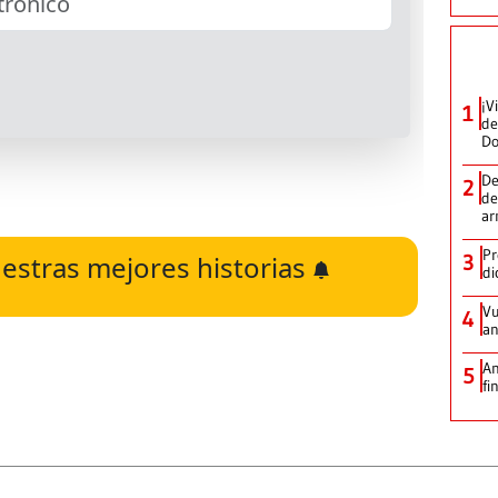
¡V
1
de
D
De
2
de
ar
Pr
estras mejores historias
3
di
Vu
4
an
An
5
fi