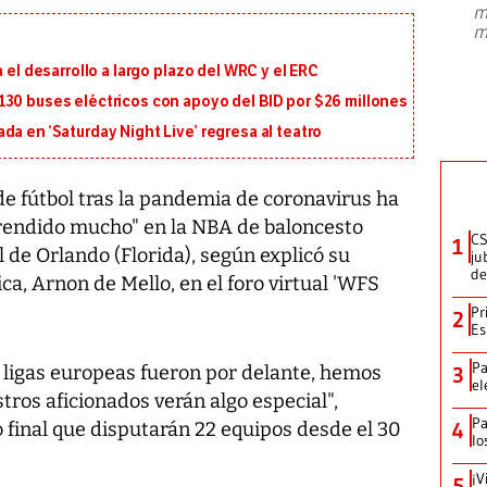
m
presidente de Brasil, Luiz Inácio Lula
m
da Silva, oficializó este domingo su
candidatura
...
 el desarrollo a largo plazo del WRC y el ERC
130 buses eléctricos con apoyo del BID por $26 millones
a en ‘Saturday Night Live’ regresa al teatro
 de fútbol tras la pandemia de coronavirus ha
prendido mucho" en la NBA de baloncesto
CS
1
l de Orlando (Florida), según explicó su
ju
de
a, Arnon de Mello, en el foro virtual 'WFS
Pr
2
Es
Pa
s ligas europeas fueron por delante, hemos
3
el
ros aficionados verán algo especial",
Pa
o final que disputarán 22 equipos desde el 30
4
lo
¡V
5