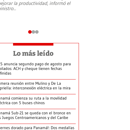
ejorar la productividad, informó el
periodismo, el derech
inistro
...
reformas constitucio
desafíos de nuevas t
Lo más leído
S anuncia segundo pago de agosto para
bilados: ACH y cheque tienen fechas
finidas
imera reunión entre Mulino y De La
priella: interconexión eléctrica en la mira
namá comienza su ruta a la movilidad
éctrica con 5 buses chinos
namá Sub-21 se queda con el bronce en
s Juegos Centroamericanos y del Caribe
iernes dorado para Panamá!: Dos medallas