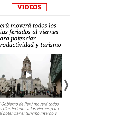
VIDEOS
erú moverá todos los
Video, Catalin
ías feriados al viernes
‘Si la gente el
ara potenciar
criminales, la
roductividad y turismo
sociedades de
suicidarse’
l Gobierno de Perú moverá todos
os días feriados a los viernes para
La exmagistrada co
sí potenciar el turismo interno y
sobre el rol de contr