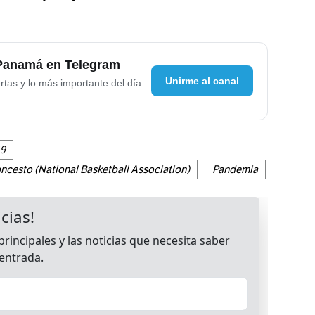
 Panamá en Telegram
Unirme al canal
rtas y lo más importante del día
9
ncesto (National Basketball Association)
Pandemia