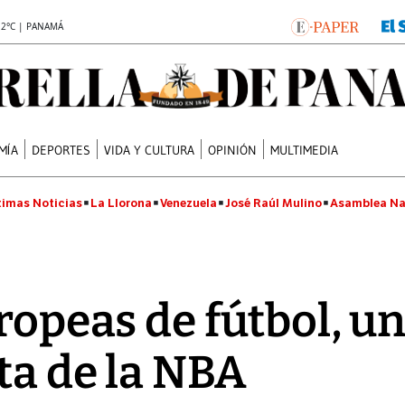
.2°C | PANAMÁ
MÍA
DEPORTES
VIDA Y CULTURA
OPINIÓN
MULTIMEDIA
timas Noticias
La Llorona
Venezuela
José Raúl Mulino
Asamblea Na
ropeas de fútbol, u
lta de la NBA