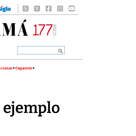
cional
Cepanim
n ejemplo