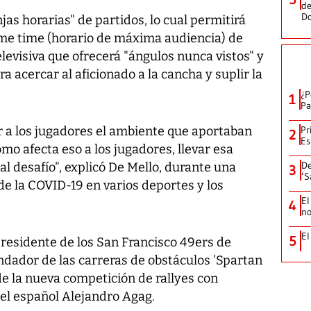
de
D
jas horarias" de partidos, lo cual permitirá
me time (horario de máxima audiencia) de
levisiva que ofrecerá "ángulos nunca vistos" y
a acercar al aficionado a la cancha y suplir la
¿P
1
Pa
ar a los jugadores el ambiente que aportaban
Pr
2
Es
mo afecta eso a los jugadores, llevar esa
De
al desafío", explicó De Mello, durante una
3
‘S
e la COVID-19 en varios deportes y los
El
4
no
El
5
presidente de los San Francisco 49ers de
undador de las carreras de obstáculos 'Spartan
 de la nueva competición de rallyes con
, el español Alejandro Agag.