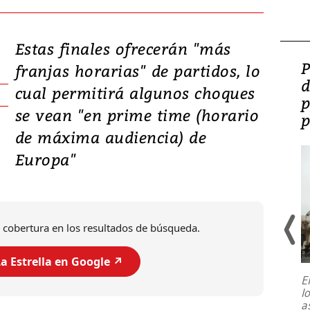
Estas finales ofrecerán "más
Video: Lula lanza su
P
franjas horarias" de partidos, lo
candidatura con
d
cual permitirá algunos choques
promesas de inversión
p
se vean "en prime time (horario
en defensa, educación y
p
de máxima audiencia) de
tierras raras
Europa"
 cobertura en los resultados de búsqueda.
a Estrella en Google ↗️
E
l
Entre recuerdos y escuetas
a
referencias hacia sus adversarios, el