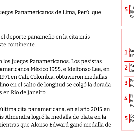
‘T
5
 Juegos Panamericanos de Lima, Perú, que
Ri
Sa
 el deporte panameño en la cita más
ste continente.
Ja
1
si
 los Juegos Panamericanos. Los pesistas
Pa
2
namericanos México 1955, e Idelfonso Lee, en
de
1971 en Cali, Colombia, obtuvieron medallas
Pr
3
ino en el salto de longitud se colgó la dorada
Es
 en Río de Janeiro.
Pl
4
bu
Es
última cita panamericana, en el año 2015 en
Co
is Almendra logró la medalla de plata en la
5
Pa
 mientras que Alonso Edward ganó medalla de
.