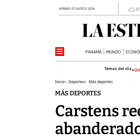
VIERNES 07 AGOSTO 2026
27
PANAMÁ
MUNDO
ECONO
Úl
Inicio
>
Deportes
>
Más deportes
MÁS DEPORTES
Carstens r
abanderado