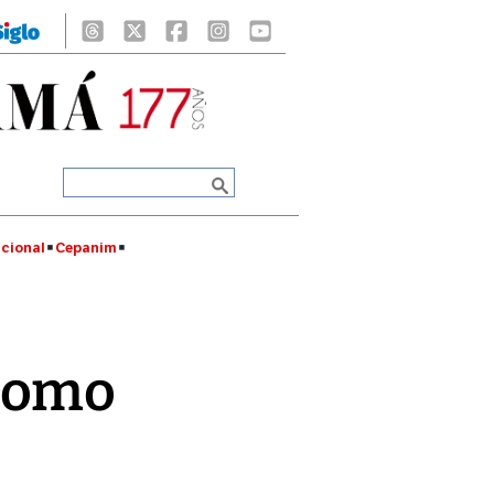
cional
Cepanim
 como