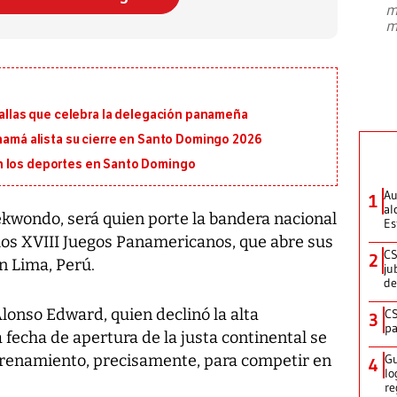
m
presidente de Brasil, Luiz Inácio Lula
m
da Silva, oficializó este domingo su
candidatura
...
edallas que celebra la delegación panameña
anamá alista su cierre en Santo Domingo 2026
n los deportes en Santo Domingo
Au
1
al
ekwondo, será quien porte la bandera nacional
Es
 los XVIII Juegos Panamericanos, que abre sus
CS
2
n Lima, Perú.
ju
de
Alonso Edward, quien declinó la alta
CS
3
pa
 fecha de apertura de la justa continental se
renamiento, precisamente, para competir en
Gu
4
lo
re