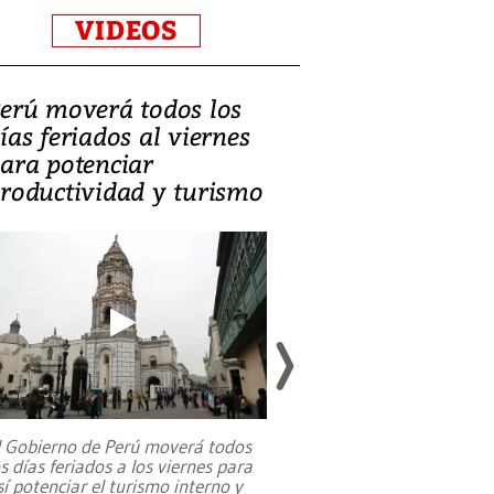
VIDEOS
erú moverá todos los
Video, Catalin
ías feriados al viernes
‘Si la gente el
ara potenciar
criminales, la
roductividad y turismo
sociedades de
suicidarse’
l Gobierno de Perú moverá todos
os días feriados a los viernes para
La exmagistrada co
sí potenciar el turismo interno y
sobre el rol de contr