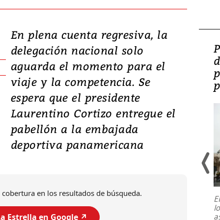
En plena cuenta regresiva, la
Video: Lula lanza su
P
delegación nacional solo
candidatura con
d
aguarda el momento para el
promesas de inversión
p
viaje y la competencia. Se
en defensa, educación y
p
espera que el presidente
tierras raras
Laurentino Cortizo entregue el
pabellón a la embajada
deportiva panamericana
 cobertura en los resultados de búsqueda.
E
l
Entre recuerdos y escuetas
a
a Estrella en Google ↗️
referencias hacia sus adversarios, el