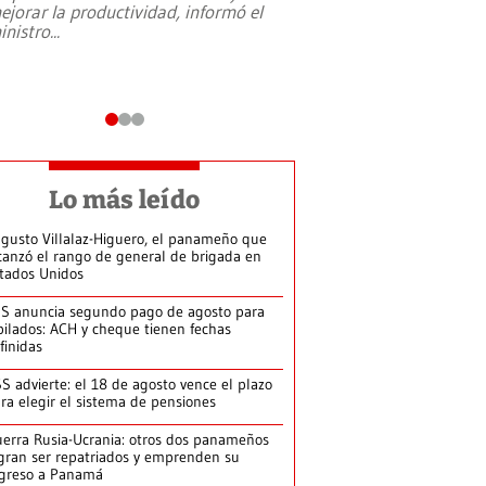
ejorar la productividad, informó el
periodismo, el derech
inistro
...
reformas constitucio
desafíos de nuevas t
Lo más leído
gusto Villalaz-Higuero, el panameño que
canzó el rango de general de brigada en
tados Unidos
S anuncia segundo pago de agosto para
bilados: ACH y cheque tienen fechas
finidas
S advierte: el 18 de agosto vence el plazo
ra elegir el sistema de pensiones
erra Rusia-Ucrania: otros dos panameños
gran ser repatriados y emprenden su
greso a Panamá