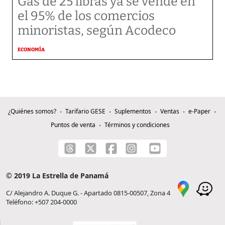
Gas de 25 libras ya se vende en
el 95% de los comercios
minoristas, según Acodeco
ECONOMÍA
¿Quiénes somos?
Tarifario GESE
Suplementos
Ventas
e-Paper
Puntos de venta
Términos y condiciones
© 2019 La Estrella de Panamá
C/ Alejandro A. Duque G. - Apartado 0815-00507, Zona 4
Teléfono: +507 204-0000