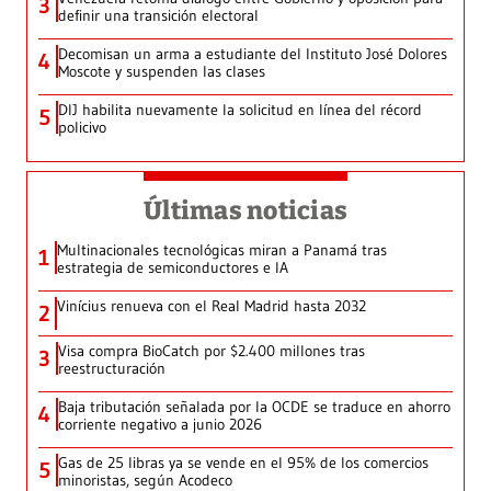
3
definir una transición electoral
Decomisan un arma a estudiante del Instituto José Dolores
4
Moscote y suspenden las clases
DIJ habilita nuevamente la solicitud en línea del récord
5
policivo
Últimas noticias
Multinacionales tecnológicas miran a Panamá tras
1
estrategia de semiconductores e IA
Vinícius renueva con el Real Madrid hasta 2032
2
Visa compra BioCatch por $2.400 millones tras
3
reestructuración
Baja tributación señalada por la OCDE se traduce en ahorro
4
corriente negativo a junio 2026
Gas de 25 libras ya se vende en el 95% de los comercios
5
minoristas, según Acodeco