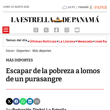
LUNES 10 AGOSTO 2026
24.9°C | PANAMÁ
Últimas Noticias
La Llorona
Venezuela
José Raúl
Inicio
>
Deportes
>
Más deportes
MÁS DEPORTES
Escapar de la pobreza a lomos
de un purasangre