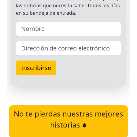
No te pierdas nuestras mejores
historias