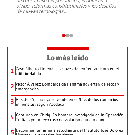
de contrapeso del periodismo, el derecho al
olvido, reformas constitucionales y los desafíos
de nuevas tecnologías
...
Lo más leído
Caso Alberto Llerena: las claves del enfrentamiento en el
1
edificio Hatillo
Víctor Álvarez: Bomberos de Panamá advierten de retos y
2
emergencias
Gas de 25 libras ya se vende en el 95% de los comercios
3
minoristas, según Acodeco
Capturan en Chiriquí a hombre investigado en la Operación
4
Trillizas por nuevo caso de violación a una menor
Decomisan un arma a estudiante del Instituto José Dolores
5