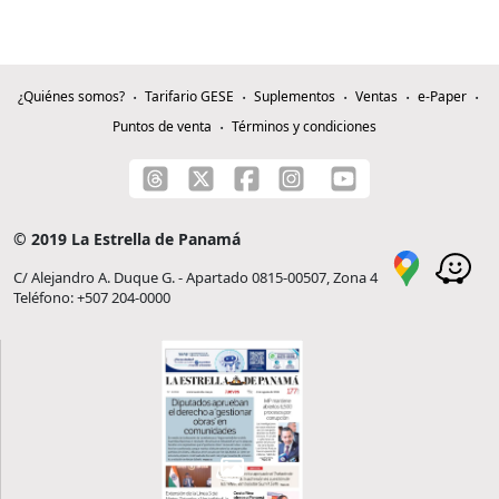
¿Quiénes somos?
Tarifario GESE
Suplementos
Ventas
e-Paper
Puntos de venta
Términos y condiciones
© 2019 La Estrella de Panamá
C/ Alejandro A. Duque G. - Apartado 0815-00507, Zona 4
Teléfono: +507 204-0000